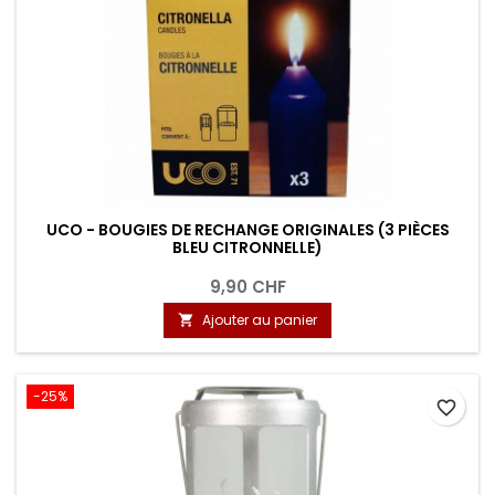
UCO - BOUGIES DE RECHANGE ORIGINALES (3 PIÈCES
BLEU CITRONNELLE)
9,90 CHF
Ajouter au panier

-25%
favorite_border