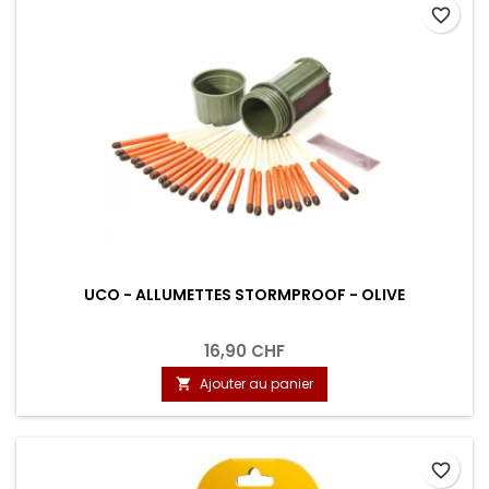
favorite_border
UCO - ALLUMETTES STORMPROOF - OLIVE
16,90 CHF
Ajouter au panier

favorite_border