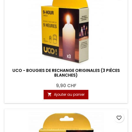
UCO - BOUGIES DE RECHANGE ORIGINALES (3 PIÈCES
BLANCHES)
9,90 CHF
Ajouter au panier

favorite_border