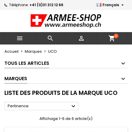

Téléphone:
+41 (0)31 312 12 66
Français
×
×
×
×
Mes listes d'envies
((modalTitle))
Créer une liste d'envies
Connexion
Créer une nouvelle liste
add_circle_outline
((confirmMessage))
Vous devez être connecté pour ajouter des produits
Nom de la liste d'envies
à votre liste d'envies.
0



shopping_cart
((cancelText))
((modalDeleteText))
Annuler
Connexion
Accueil
Marques
UCO
Annuler
Créer une liste d'envies
TOUS LES ARTICLES
MARQUES
LISTE DES PRODUITS DE LA MARQUE UCO

Pertinence
Affichage 1-6 de 6 article(s)