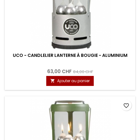
UCO - CANDLELIER LANTERNE À BOUGIE - ALUMINIUM
63,00 CHF
84,00 CHF
Ajouter au panier

favorite_border