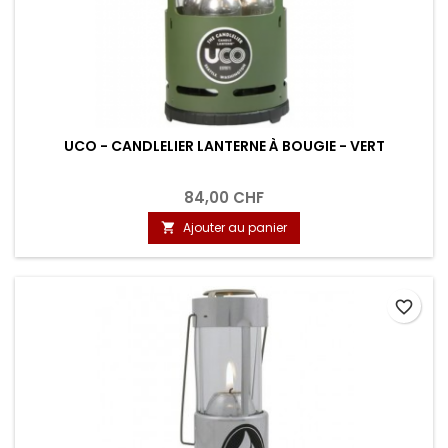
UCO - CANDLELIER LANTERNE À BOUGIE - VERT
84,00 CHF
Ajouter au panier

favorite_border