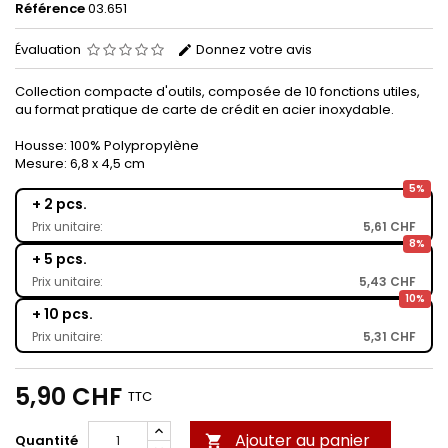
Référence
03.651
Évaluation
Donnez votre avis
Collection compacte d'outils, composée de 10 fonctions utiles,
au format pratique de carte de crédit en acier inoxydable.
Housse: 100% Polypropylène
Mesure: 6,8 x 4,5 cm
5%
+ 2 pcs.
Prix unitaire:
5,61 CHF
8%
+ 5 pcs.
Prix unitaire:
5,43 CHF
10%
+ 10 pcs.
Prix unitaire:
5,31 CHF
5,90 CHF
TTC
Ajouter au panier
Quantité
