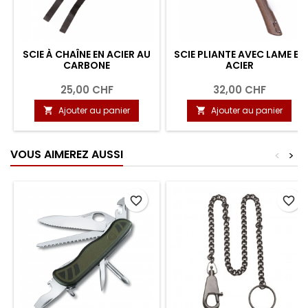
SCIE À CHAÎNE EN ACIER AU
SCIE PLIANTE AVEC LAME EN
CARBONE
ACIER
25,00 CHF
32,00 CHF
Ajouter au panier
Ajouter au panier


VOUS AIMEREZ AUSSI
<
>
favorite_border
favorite_border