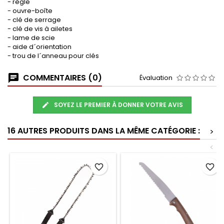
- règle
- ouvre-boîte
- clé de serrage
- clé de vis à ailetes
- lame de scie
- aide d´orientation
- trou de l´anneau pour clés
COMMENTAIRES (0)
Évaluation
SOYEZ LE PREMIER À DONNER VOTRE AVIS
16 AUTRES PRODUITS DANS LA MÊME CATÉGORIE :
>
<
favorite_border
favorite_border