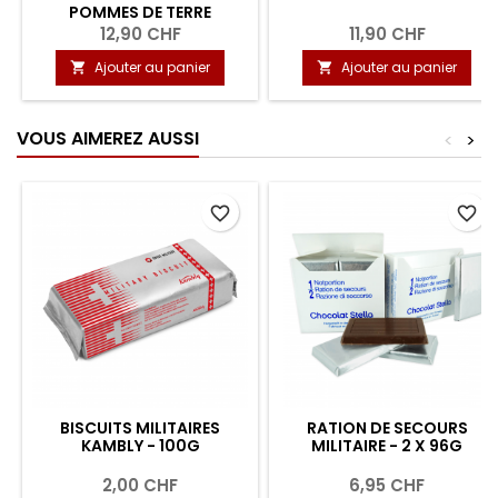
POMMES DE TERRE
12,90 CHF
11,90 CHF
Ajouter au panier
Ajouter au panier


VOUS AIMEREZ AUSSI
<
>
favorite_border
favorite_border
BISCUITS MILITAIRES
RATION DE SECOURS
KAMBLY - 100G
MILITAIRE - 2 X 96G
2,00 CHF
6,95 CHF