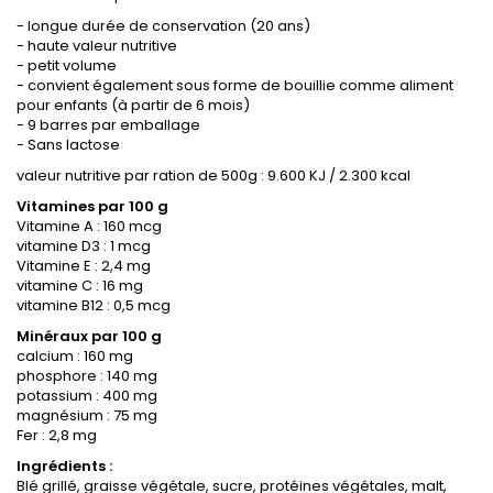
- longue durée de conservation (20 ans)
- haute valeur nutritive
- petit volume
- convient également sous forme de bouillie comme aliment
pour enfants (à partir de 6 mois)
- 9 barres par emballage
- Sans lactose
valeur nutritive par ration de 500g : 9.600 KJ / 2.300 kcal
Vitamines par 100 g
Vitamine A : 160 mcg
vitamine D3 : 1 mcg
Vitamine E : 2,4 mg
vitamine C : 16 mg
vitamine B12 : 0,5 mcg
Minéraux par 100 g
calcium : 160 mg
phosphore : 140 mg
potassium : 400 mg
magnésium : 75 mg
Fer : 2,8 mg
Ingrédients :
Blé grillé, graisse végétale, sucre, protéines végétales, malt,