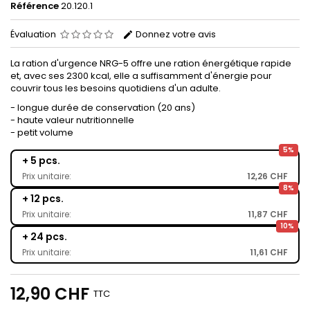
Référence
20.120.1
Évaluation
Donnez votre avis
La ration d'urgence NRG-5 offre une ration énergétique rapide
et, avec ses 2300 kcal, elle a suffisamment d'énergie pour
couvrir tous les besoins quotidiens d'un adulte.
- longue durée de conservation (20 ans)
- haute valeur nutritionnelle
- petit volume
5%
+ 5 pcs.
Prix unitaire:
12,26 CHF
8%
+ 12 pcs.
Prix unitaire:
11,87 CHF
10%
+ 24 pcs.
Prix unitaire:
11,61 CHF
12,90 CHF
TTC