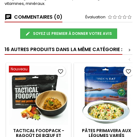
vitamines, minéraux.
COMMENTAIRES (0)
Évaluation
SOYEZ LE PREMIER À DONNER VOTRE AVIS
16 AUTRES PRODUITS DANS LA MÊME CATÉGORIE :
>
<
Nouveau
favorite_border
favorite_border
TACTICAL FOODPACK -
PÂTES PRIMAVERA AUX
RAGOÛT DE BŒUF ET
LÉGUMES VARIÉS