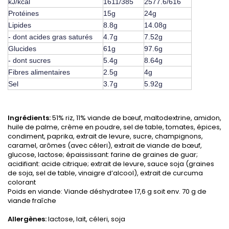
kJ/kcal
1611/385
2577.6/616
Protéines
15g
24g
Lipides
8.8g
14.08g
- dont acides gras saturés
4.7g
7.52g
Glucides
61g
97.6g
- dont sucres
5.4g
8.64g
Fibres alimentaires
2.5g
4g
Sel
3.7g
5.92g
Ingrédients:
51% riz, 11% viande de bœuf, maltodextrine, amidon,
huile de palme, crème en poudre, sel de table, tomates, épices,
condiment, paprika, extrait de levure, sucre, champignons,
caramel, arômes (avec céleri), extrait de viande de bœuf,
glucose, lactose; épaississant: farine de graines de guar;
acidifiant: acide citrique; extrait de levure, sauce soja (graines
de soja, sel de table, vinaigre d’alcool), extrait de curcuma
colorant
Poids en viande: Viande déshydratee 17,6 g soit env. 70 g de
viande fraîche
Allergènes:
lactose, lait, céleri, soja