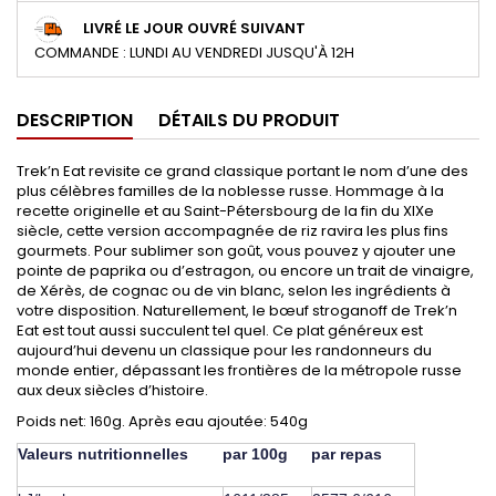
LIVRÉ LE JOUR OUVRÉ SUIVANT
COMMANDE : LUNDI AU VENDREDI JUSQU'À 12H
DESCRIPTION
DÉTAILS DU PRODUIT
Trek’n Eat revisite ce grand classique portant le nom d’une des
plus célèbres familles de la noblesse russe. Hommage à la
recette originelle et au Saint-Pétersbourg de la fin du XIXe
siècle, cette version accompagnée de riz ravira les plus fins
gourmets. Pour sublimer son goût, vous pouvez y ajouter une
pointe de paprika ou d’estragon, ou encore un trait de vinaigre,
de Xérès, de cognac ou de vin blanc, selon les ingrédients à
votre disposition. Naturellement, le bœuf stroganoff de Trek’n
Eat est tout aussi succulent tel quel. Ce plat généreux est
aujourd’hui devenu un classique pour les randonneurs du
monde entier, dépassant les frontières de la métropole russe
aux deux siècles d’histoire.
Poids net: 160g. Après eau ajoutée: 540g
Valeurs nutritionnelles
par 100g
par repas