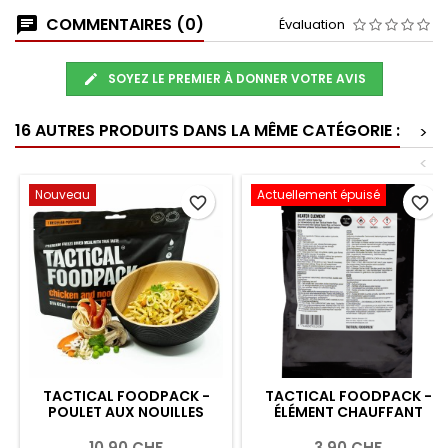
COMMENTAIRES (0)
Évaluation
SOYEZ LE PREMIER À DONNER VOTRE AVIS
16 AUTRES PRODUITS DANS LA MÊME CATÉGORIE :
>
<
Nouveau
Actuellement épuisé
favorite_border
favorite_border
TACTICAL FOODPACK -
TACTICAL FOODPACK -
POULET AUX NOUILLES
ÉLÉMENT CHAUFFANT
10,90 CHF
3,90 CHF