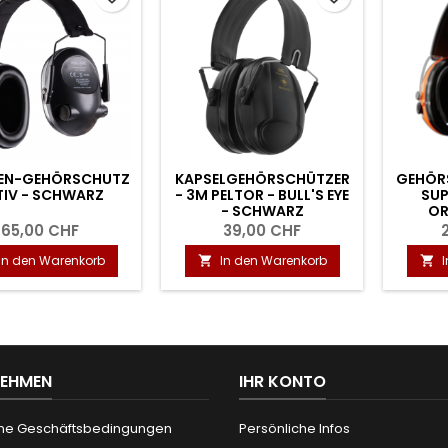
EN-GEHÖRSCHUTZ
KAPSELGEHÖRSCHÜTZER
GEHÖR
TIV - SCHWARZ
- 3M PELTOR - BULL'S EYE
SUP
- SCHWARZ
OR
65,00 CHF
39,00 CHF
In den Warenkorb
In den Warenkorb


NEHMEN
IHR KONTO
ne Geschäftsbedingungen
Persönliche Infos