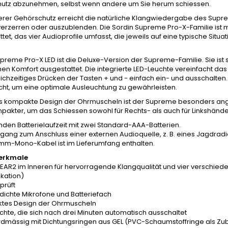
utz abzunehmen, selbst wenn andere um Sie herum schiessen.
erer Gehörschutz erreicht die natürliche Klangwiedergabe des Sup
verzerren oder auszublenden. Die Sordin Supreme Pro-X-Familie ist 
tet, das vier Audioprofile umfasst, die jeweils auf eine typische Situ
preme Pro-X LED ist die Deluxe-Version der Supreme-Familie. Sie ist
hen Komfort ausgestattet. Die integrierte LED-Leuchte vereinfacht das 
ichzeitiges Drücken der Tasten + und - einfach ein- und ausschalten. 
ht, um eine optimale Ausleuchtung zu gewährleisten.
s kompakte Design der Ohrmuscheln ist der Supreme besonders ange
akter, um das Schiessen sowohl für Rechts- als auch für Linkshände
nden Batterielaufzeit mit zwei Standard-AAA-Batterien.
gang zum Anschluss einer externen Audioquelle, z. B. eines Jagdradi
-mm-Mono-Kabel ist im Lieferumfang enthalten.
erkmale
EAR2 im Inneren für hervorragende Klangqualität und vier verschied
kation)
prüft
dichte Mikrofone und Batteriefach
tes Design der Ohrmuscheln
chte, die sich nach drei Minuten automatisch ausschaltet
rdmässig mit Dichtungsringen aus GEL (PVC-Schaumstoffringe als Zub