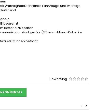
onen
ie Warnsignale, fahrende Fahrzeuge und wichtige
hützt sind
scheln
dB begrenzt
um Batterie zu sparen
s Kommunikationsfunkgeräts (3,5-mm-Mono-Kabel im
etwa 40 Stunden beträgt
Bewertung
DENKOMMENTAR
<
>