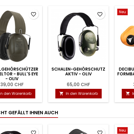
Neu
favorite_border
favorite_border
LGEHÖRSCHÜTZER
SCHALEN-GEHÖRSCHUTZ
DECIBU
ELTOR - BULL'S EYE
AKTIV - OLIV
FORMBA
- OLIV
39,00 CHF
65,00 CHF
In den Warenkorb
In den Warenkorb


ICHT GEFÄLLT IHNEN AUCH
Neu
favorite_border
favorite_border