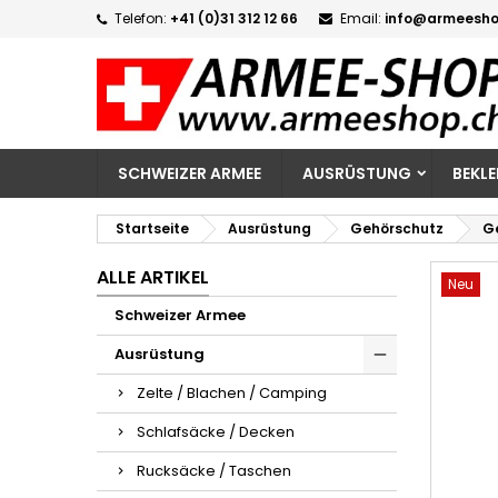
Telefon:
+41 (0)31 312 12 66
Email:
info@armeesho
M
W
A
add_circle_outline
Si
Na
zu
SCHWEIZER ARMEE
AUSRÜSTUNG
BEKL
Startseite
Ausrüstung
Gehörschutz
Ge
ALLE ARTIKEL
Neu
Schweizer Armee
Ausrüstung
Zelte / Blachen / Camping
Schlafsäcke / Decken
Rucksäcke / Taschen