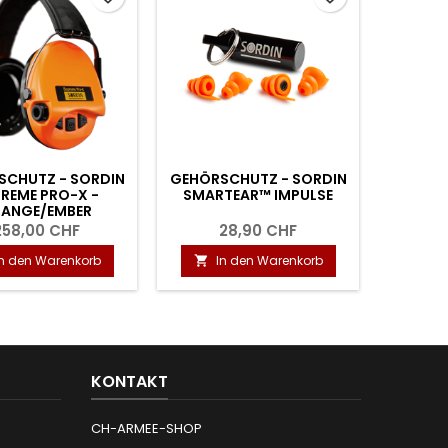
SCHUTZ - SORDIN
GEHÖRSCHUTZ - SORDIN
GEHÖRS
REME PRO-X -
SMARTEAR™ IMPULSE
SUP
ANGE/EMBER
258,00 CHF
28,90 CHF
2
In den Warenkorb
In den Warenkorb
I


KONTAKT
CH-ARMEE-SHOP