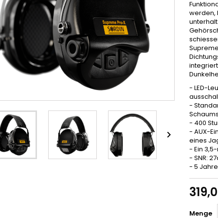
Funktion
werden, 
unterhal
Gehörsch
schiesse
Supreme-
Dichtungs
integrier
Dunkelhei
- LED-Le
ausschal
- Standa
Schaumst
- 400 St
- AUX-Ei

eines Ja
- Ein 3,
- SNR: 2
- 5 Jahr
319,
Menge