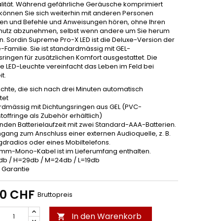
alität. Während gefährliche Geräusche komprimiert
können Sie sich weiterhin mit anderen Personen
ten und Befehle und Anweisungen hören, ohne Ihren
utz abzunehmen, selbst wenn andere um Sie herum
n. Sordin Supreme Pro-X LED ist die Deluxe-Version der
Familie. Sie ist standardmässig mit GEL-
ringen für zusätzlichen Komfort ausgestattet. Die
te LED-Leuchte vereinfacht das Leben im Feld bei
t.
uchte, die sich nach drei Minuten automatisch
tet
rdmässig mit Dichtungsringen aus GEL (PVC-
offringe als Zubehör erhältlich)
unden Batterielaufzeit mit zwei Standard-AAA-Batterien.
ngang zum Anschluss einer externen Audioquelle, z. B.
gdradios oder eines Mobiltelefons.
5-mm-Mono-Kabel ist im Lieferumfang enthalten.
7db / H=29db / M=24db / L=19db
e Garantie
00 CHF
Bruttopreis
In den Warenkorb
