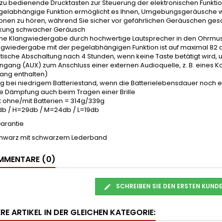
 zu bedienende Drucktasten zur Steuerung der elektronischen Funkti
egelabhängige Funktion ermöglicht es Ihnen, Umgebungsgeräusche w
onen zu hören, während Sie sicher vor gefährlichen Geräuschen gesc
rkung schwacher Geräusch
iche Klangwiedergabe durch hochwertige Lautsprecher in den Ohrmu
angwiedergabe mit der pegelabhängigen Funktion ist auf maximal 82 
ische Abschaltung nach 4 Stunden, wenn keine Taste betätigt wird, 
ingang (AUX) zum Anschluss einer externen Audioquelle, z. B. eine
fang enthalten)
g bei niedrigem Batteriestand, wenn die Batterielebensdauer noch 
nte Dämpfung auch beim Tragen einer Brille
t ohne/mit Batterien = 314g/339g
7db / H=29db / M=24db / L=19db
Garantie
chwarz mit schwarzem Lederband
MENTARE (0)
SCHREIBEN SIE DEN ERSTEN KUN
RE ARTIKEL IN DER GLEICHEN KATEGORIE: