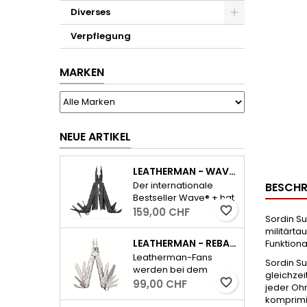
Diverses
Verpflegung
MARKEN
NEUE ARTIKEL
LEATHERMAN - WAVE PLUS INKL. ETUI - SCHWARZ
Der internationale
BESCHR
Bestseller Wave® + hat
alle wichtigen Tools für
favorite_border
159,00 CHF
Sordin Su
den Alltag und dazu
militärta
ausserdem einen
LEATHERMAN - REBAR - SILBER
Funktional
auswechselbaren,
Leatherman-Fans
widerstandsfähigen
Sordin Su
werden bei dem
Drahtschneider.
gleichze
neuen Rebar sofort die
favorite_border
99,00 CHF
- Feststellbare
jeder Oh
kultig-kompakte
Werkzeuge-
komprimi
Bauform und das