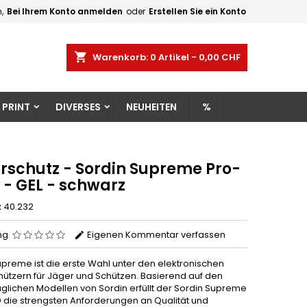
,
Bei Ihrem Konto anmelden
oder
Erstellen Sie ein Konto
×
×
×
shopping_cart
Warenkorb:
0
Artikel - 0,00 CHF
gen
 PRINT
DIVERSES
NEUHEITEN
%
n
n
rschutz - Sordin Supreme Pro-
 - GEL - schwarz
z
40.232
ng
Eigenen Kommentar verfassen
upreme ist die erste Wahl unter den elektronischen
ützern für Jäger und Schützen. Basierend auf den
uglichen Modellen von Sordin erfüllt der Sordin Supreme
D die strengsten Anforderungen an Qualität und