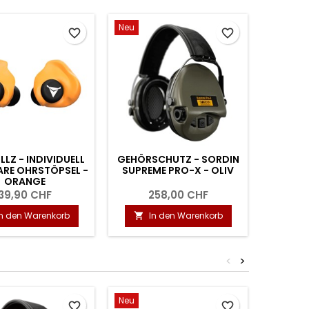
Neu
Neu
favorite_border
favorite_border
LLZ - INDIVIDUELL
GEHÖRSCHUTZ - SORDIN
GEHÖRS
RE OHRSTÖPSEL -
SUPREME PRO-X - OLIV
SUP
ORANGE
OR
39,90 CHF
258,00 CHF
2
In den Warenkorb
In den Warenkorb
I


<
>
Neu
Neu
favorite_border
favorite_border