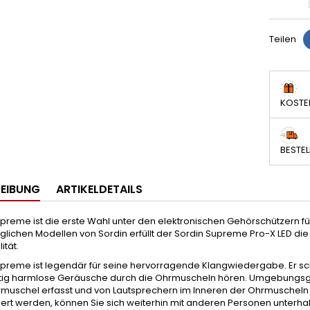
Teilen
KOSTE
BESTEL
EIBUNG
ARTIKELDETAILS
preme ist die erste Wahl unter den elektronischen Gehörschützern f
uglichen Modellen von Sordin erfüllt der Sordin Supreme Pro-X LED di
ität.
preme ist legendär für seine hervorragende Klangwiedergabe. Er sch
itig harmlose Geräusche durch die Ohrmuscheln hören. Umgebungsg
rmuschel erfasst und von Lautsprechern im Inneren der Ohrmusche
ert werden, können Sie sich weiterhin mit anderen Personen unterha