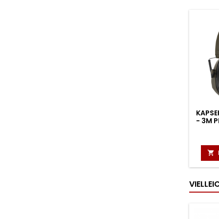
KAPSE
- 3M P

VIELLE