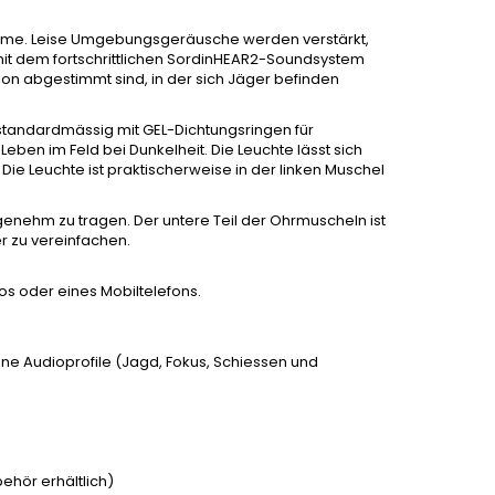
reme. Leise Umgebungsgeräusche werden verstärkt,
mit dem fortschrittlichen SordinHEAR2-Soundsystem
ation abgestimmt sind, in der sich Jäger befinden
 standardmässig mit GEL-Dichtungsringen für
Leben im Feld bei Dunkelheit. Die Leuchte lässt sich
Die Leuchte ist praktischerweise in der linken Muschel
nehm zu tragen. Der untere Teil der Ohrmuscheln ist
r zu vereinfachen.
os oder eines Mobiltelefons.
ene Audioprofile (Jagd, Fokus, Schiessen und
ehör erhältlich)