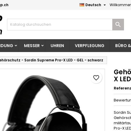

p.ch
Deutsch
Willkommen
eine Wunschlisten
unschliste erstellen
nmelden

Neue Liste erstellen
e müssen angemeldet sein, um Artikel Ihrer Wunschliste hinzufü
me der Wunschliste
 können.
EIDUNG
MESSER
UHREN
VERPFLEGUNG
BÜRO &
Abbrechen
Anmelde
hörschutz - Sordin Supreme Pro-X LED - GEL - schwarz
Abbrechen
Wunschliste erstelle
Gehö
favorite_border
X LED
Referen
Bewertu
Sordin S
Gehörsch
militärta
Pro-X LE