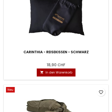
CARINTHIA - REISEKISSEN - SCHWARZ
18,90 CHF
In den Warenkorb

Neu
favorite_border