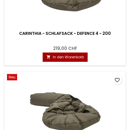
CARINTHIA - SCHLAFSACK - DEFENCE 4 - 200
219,00 CHF
In den Warenkorb

Neu
favorite_border