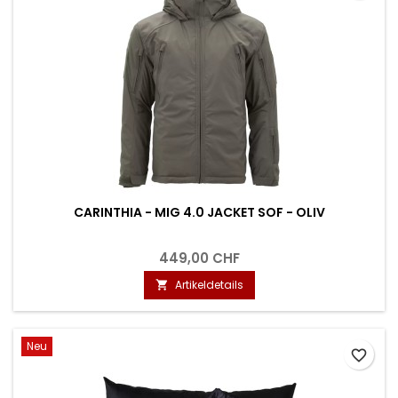
CARINTHIA - MIG 4.0 JACKET SOF - OLIV
449,00 CHF
Artikeldetails

Neu
favorite_border