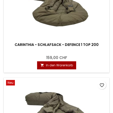
CARINTHIA - SCHLAFSACK - DEFENCE 1 TOP 200
159,00 CHF
In den Warenkorb

Neu
favorite_border