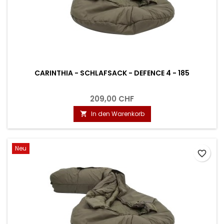
CARINTHIA - SCHLAFSACK - DEFENCE 4 - 185
209,00 CHF
In den Warenkorb

Neu
favorite_border