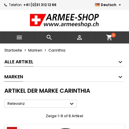

Telefon:
+41 (0)31 312 12 66
Deutsch
×
×
×
×
Meine Wunschlisten
((modalTitle))
Wunschliste erstellen
Anmelden
Neue Liste erstellen
add_circle_outline
((confirmMessage))
Sie müssen angemeldet sein, um Artikel Ihrer
Name der Wunschliste
Wunschliste hinzufügen zu können.
0



shopping_cart
((cancelText))
((modalDeleteText))
Abbrechen
Anmelden
Startseite
Marken
Carinthia
Abbrechen
Wunschliste erstellen
ALLE ARTIKEL
MARKEN
ARTIKEL DER MARKE CARINTHIA

Relevanz
Zeige 1-8 of 8 Artikel