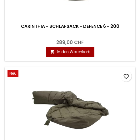
CARINTHIA - SCHLAFSACK - DEFENCE 6 - 200
289,00 CHF
In den Warenkorb

Neu
favorite_border