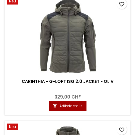
Neu
favorite_border
CARINTHIA - G-LOFT ISG 2.0 JACKET - OLIV
329,00 CHF
Artikeldetails

Neu
favorite_border