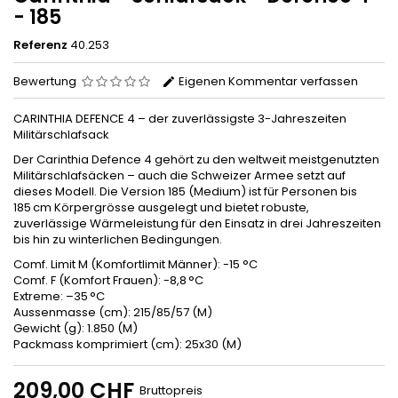
- 185
Referenz
40.253
Bewertung
Eigenen Kommentar verfassen
CARINTHIA DEFENCE 4 – der zuverlässigste 3-Jahreszeiten
Militärschlafsack
Der Carinthia Defence 4 gehört zu den weltweit meistgenutzten
Militärschlafsäcken – auch die Schweizer Armee setzt auf
dieses Modell. Die Version 185 (Medium) ist für Personen bis
185 cm Körpergrösse ausgelegt und bietet robuste,
zuverlässige Wärmeleistung für den Einsatz in drei Jahreszeiten
bis hin zu winterlichen Bedingungen.
Comf. Limit M (Komfortlimit Männer): -15 °C
Comf. F (Komfort Frauen): -8,8 °C
Extreme: –35 °C
Aussenmasse (cm): 215/85/57 (M)
Gewicht (g): 1.850 (M)
Packmass komprimiert (cm): 25x30 (M)
209,00 CHF
Bruttopreis