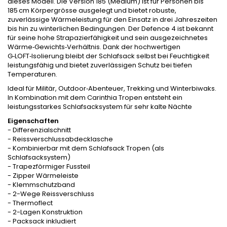
dieses Modell. Die Version 185 (Medium) ist für Personen bis
185 cm Körpergrösse ausgelegt und bietet robuste,
zuverlässige Wärmeleistung für den Einsatz in drei Jahreszeiten
bis hin zu winterlichen Bedingungen. Der Defence 4 ist bekannt
für seine hohe Strapazierfähigkeit und sein ausgezeichnetes
Wärme‑Gewichts‑Verhältnis. Dank der hochwertigen
G‑LOFT‑Isolierung bleibt der Schlafsack selbst bei Feuchtigkeit
leistungsfähig und bietet zuverlässigen Schutz bei tiefen
Temperaturen.
Ideal für Militär, Outdoor‑Abenteuer, Trekking und Winterbiwaks.
In Kombination mit dem Carinthia Tropen entsteht ein
leistungsstarkes Schlafsacksystem für sehr kalte Nächte
Eigenschaften
- Differenzialschnitt
- Reissverschlussabdecklasche
- Kombinierbar mit dem Schlafsack Tropen (als
Schlafsacksystem)
- Trapezförmiger Fussteil
- Zipper Wärmeleiste
- Klemmschutzband
- 2-Wege Reissverschluss
- Thermoflect
- 2-Lagen Konstruktion
- Packsack inkludiert