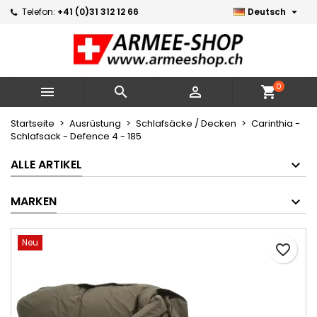

Telefon:
+41 (0)31 312 12 66
Deutsch
×
×
×
Meine Wunschlisten
Wunschliste erstellen
Anmelden
Neue Liste erstellen
add_circle_outline
Sie müssen angemeldet sein, um Artikel Ihrer
Name der Wunschliste
Wunschliste hinzufügen zu können.
0



shopping_cart
Abbrechen
Anmelden
Startseite
Ausrüstung
Schlafsäcke / Decken
Carinthia -
Schlafsack - Defence 4 - 185
Abbrechen
Wunschliste erstellen
ALLE ARTIKEL
MARKEN
Neu
favorite_border