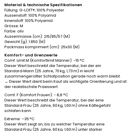
Material & technische Spezifikationen
Füllung: G-LOFT®, 100% Polyester
Aussenstoff: 100% Polyamid
Innenstoff: 100% Polyamid
Grösse: M
Farbe: oliv
Aussenmasse (cm): 215/85/57 (M)
Gewicht (g): 1.850 (M)
Packmass komprimiert (cm): 25x30 (M)
Komfort- und Grenzwerte
Comf. Limit M (Komfortlimit Männer): -15 °C
Dieser Wert beschreibt die Temperatur, bei der ein
Standard‑Mann (25 Jahre, 70 kg, 1,73 m) in leicht
zusammengerollter Schlafposition gerade noch warm bleibt.
→ Dieser Wert dient beim Kauf als wichtigste Orientierung und ist
der realistischste Praxiswert.
Comf. F (Komfort Frauen): - 8,8 °C
Dieser Wert beschreibt die Temperatur, bei der eine
Standard‑Frau (25 Jahre, 60 kg, 1,60 m) ohne Kältegefühl
schlafen kann.
Extreme: –35 °C
Dieser Wert zeigt an, bis zu welcher Temperatur eine
Standard‑Frau (25 Jahre, 60 kg, 1,60 m) unter starker