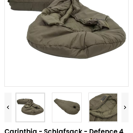


Carinthia - Schlafsack - Defence 4