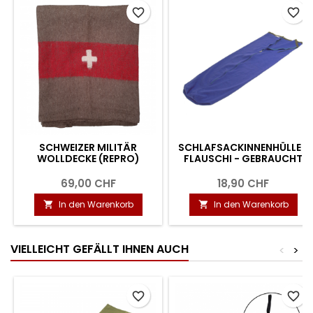
favorite_border
favorite_border
SCHWEIZER MILITÄR
SCHLAFSACKINNENHÜLLE -
WOLLDECKE (REPRO)
FLAUSCHI - GEBRAUCHT
69,00 CHF
18,90 CHF
In den Warenkorb
In den Warenkorb


VIELLEICHT GEFÄLLT IHNEN AUCH
<
>
favorite_border
favorite_border