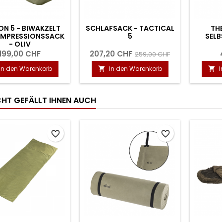
N 5 - BIWAKZELT
SCHLAFSACK - TACTICAL
TH
OMPRESSIONSSACK
5
SEL
- OLIV
199,00 CHF
207,20 CHF
259,00 CHF
In den Warenkorb
In den Warenkorb


ICHT GEFÄLLT IHNEN AUCH
favorite_border
favorite_border