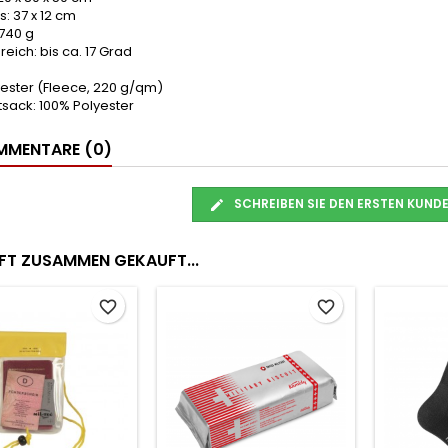
: 37 x 12 cm
 740 g
eich: bis ca. 17 Grad
yester (Fleece, 220 g/qm)
sack: 100% Polyester
MENTARE (0)
SCHREIBEN SIE DEN ERSTEN KUN
FT ZUSAMMEN GEKAUFT...
favorite_border
favorite_border