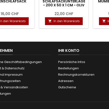
ENSCHLAFSACK
SCHLAFSACKUNTERLAGE
MUMIE
- 200 X 50 X 1 CM - OLIV
16,00 CHF
22,00 CHF
In den Warenkorb
In den Warenkorb


NEHMEN
IHR KONTO
ne Geschäftsbedingungen
Persönliche Infos
t & Datenschutz
Bestellungen
und Impressum
Rechnungskorrekturen
ffnungszeiten
Adressen
g & Versandkosten
Gutscheine
dungen