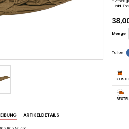
- 2-Wege
- inkl. T
38,0
Menge
Teilen
KOSTE
BESTEL
EIBUNG
ARTIKELDETAILS
0 x 80 x 50 cm