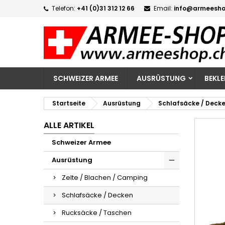
Telefon:
+41 (0)31 312 12 66
Email:
info@armeesho
M
W
A
add_circle_outline
Si
Na
zu
SCHWEIZER ARMEE
AUSRÜSTUNG
BEKL
Startseite
Ausrüstung
Schlafsäcke / Deck
ALLE ARTIKEL
Schweizer Armee
Ausrüstung
Zelte / Blachen / Camping
Schlafsäcke / Decken
Rucksäcke / Taschen