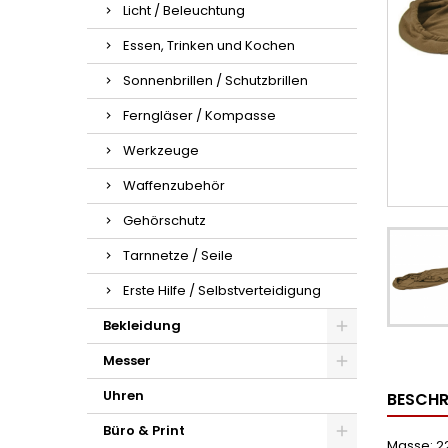
Licht / Beleuchtung
Essen, Trinken und Kochen
Sonnenbrillen / Schutzbrillen
Ferngläser / Kompasse
Werkzeuge
Waffenzubehör
Gehörschutz
Tarnnetze / Seile
Erste Hilfe / Selbstverteidigung
Bekleidung
Messer
Uhren
BESCHR
Büro & Print
Masse: 22