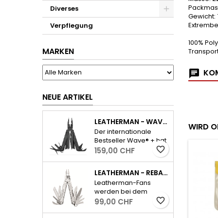
Packmass
Diverses
Gewicht:
Extrember
Verpflegung
100% Pol
MARKEN
Transport
KOM
NEUE ARTIKEL
LEATHERMAN - WAVE PLUS INKL. ETUI - SCHWARZ
WIRD O
Der internationale
Bestseller Wave® + hat
favorite_border
favorite_border
alle wichtigen Tools für
favorite_border
159,00 CHF
den Alltag und dazu
ausserdem einen
LEATHERMAN - REBAR - SILBER
auswechselbaren,
Leatherman-Fans
widerstandsfähigen
werden bei dem
Drahtschneider.
neuen Rebar sofort die
favorite_border
99,00 CHF
- Feststellbare
kultig-kompakte
Werkzeuge-
Bauform und das