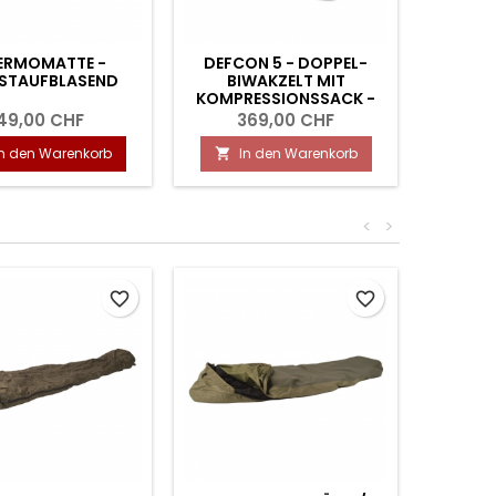
ERMOMATTE -
DEFCON 5 - DOPPEL-
HÄ
BSTAUFBLASEND
BIWAKZELT MIT
KOMPRESSIONSSACK -
OLIV
49,00 CHF
369,00 CHF
In den Warenkorb
In den Warenkorb
I


<
>
favorite_border
favorite_border