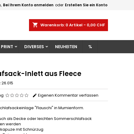
,
Bei Ihrem Konto anmelden
oder
Erstellen Sie ein Konto
×
×
×
shopping_cart
Warenkorb:
0
Artikel - 0,00 CHF
gen
 PRINT
DIVERSES
NEUHEITEN
%
n
n
afsack-Inlett aus Fleece
z
26.015
ng
Eigenen Kommentar verfassen
chlafsackeinlage "Flauschi" in Mumienform.
uch als Decke oder leichten Sommerschlafsack
en werden
alkapuze mit Schnürzug