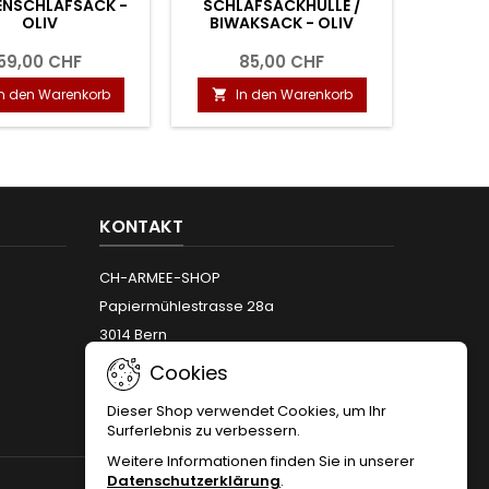
NSCHLAFSACK -
SCHLAFSACKHÜLLE /
OLIV
BIWAKSACK - OLIV
59,00 CHF
85,00 CHF
In den Warenkorb
In den Warenkorb

KONTAKT
CH-ARMEE-SHOP
Papiermühlestrasse 28a
3014 Bern
Telefon:
+41 (0)31 312 12 66
Cookies
Email:
info@armeeshop.ch
Dieser Shop verwendet Cookies, um Ihr
Surferlebnis zu verbessern.
Weitere Informationen finden Sie in unserer
Datenschutzerklärung
.