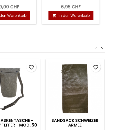
8,50 CHF
5,90 CHF
In den Warenkorb
In den Warenkorb


<
>
favorite_border
favorite_border
ASKENTASCHE -
SANDSACK SCHWEIZER
SCHLÜ
PFEFFER - MOD. 50
ARMEE
PARACO