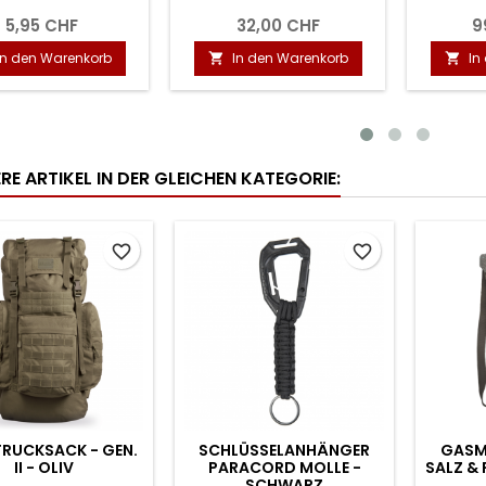
SCHIESSEN
2,00 CHF
14,00 CHF
In den Warenkorb
In den Warenkorb


RE ARTIKEL IN DER GLEICHEN KATEGORIE:
favorite_border
favorite_border
RUCKSACK - GEN.
SCHLÜSSELANHÄNGER
GASM
II - OLIV
PARACORD MOLLE -
SALZ & 
SCHWARZ