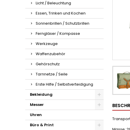
Licht / Beleuchtung
Essen, Trinken und Kochen
Sonnenbrillen / Schutzbrillen
Ferngläser / Kompasse
Werkzeuge
Waffenzubehör
Gehörschutz
Tarnnetze / Seile
Erste Hilfe / Selbstverteidigung
Bekleidung
Messer
BESCHR
Uhren
Transpor
Büro & Print
Masse: 29