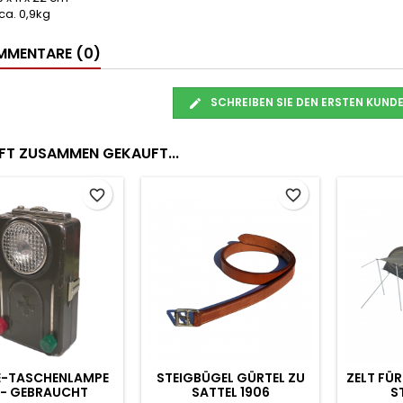
ca. 0,9kg
MENTARE (0)
SCHREIBEN SIE DEN ERSTEN KUN
FT ZUSAMMEN GEKAUFT...
e_border
favorite_border
favorite_border
 -
POSTKARTE:
WASSEREIMER - FALTBA
PANZERFAUST-
- 10 LITER