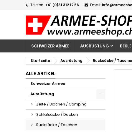
Telefon:
+41 (0)31 312 12 66
Email:
info@armeesho
M
W
A
add_circle_outline
Si
Na
zu
SCHWEIZER ARMEE
AUSRÜSTUNG
BEKL
Startseite
Ausrüstung
Rucksäcke / Tasche
ALLE ARTIKEL
Schweizer Armee
Ausrüstung
Zelte / Blachen / Camping
Schlafsäcke / Decken
Rucksäcke / Taschen