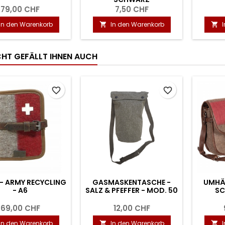
79,00 CHF
7,50 CHF
In den Warenkorb
In den Warenkorb


ICHT GEFÄLLT IHNEN AUCH
favorite_border
favorite_border
- ARMY RECYCLING
GASMASKENTASCHE -
UMHÄ
- A6
SALZ & PFEFFER - MOD. 50
SC
69,00 CHF
12,00 CHF
In den Warenkorb
In den Warenkorb

