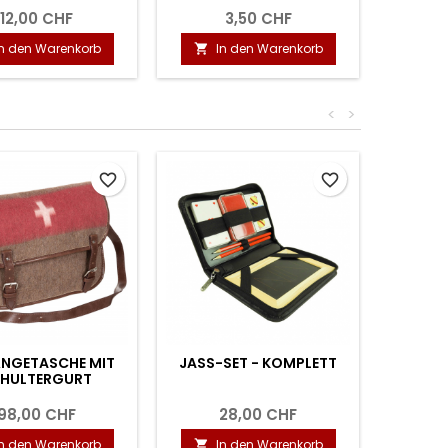
12,00 CHF
3,50 CHF
In den Warenkorb
In den Warenkorb
I


<
>
favorite_border
favorite_border
NGETASCHE MIT
JASS-SET - KOMPLETT
HULTERGURT
98,00 CHF
28,00 CHF
In den Warenkorb
In den Warenkorb
