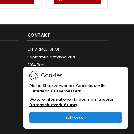
KONTAKT
CH-ARMEE-SHOP
Papiermühlestrasse 28a
3014 Bern
Telefon:
+41 (0)31 312 12 66
Cookies
Email:
info@armeeshop.ch
Dieser Shop verwendet Cookies, um Ihr
Surferlebnis zu verbessern.
Weitere Informationen finden Sie in unserer
Datenschutzerklärung
.
FOLGEN SIE UNS
Schliessen