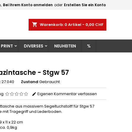
,
Bei Ihrem Konto anmelden
oder
Erstellen Sie ein Konto
×
×
×
shopping_cart
Warenkorb:
0
Artikel - 0,00 CHF
gen
 PRINT
DIVERSES
NEUHEITEN
%
n
n
zintasche - Stgw 57
z
27.040
Zustand
Gebraucht
ng
Eigenen Kommentar verfassen
ttasche aus massivem Segeltuchstolff für Stgw 57
 mit Tragegriff und Lederboden.
 x 11 x 22 cm
ca. 0,9kg