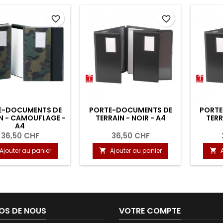
favorite_border
favorite_border
E-DOCUMENTS DE
PORTE-DOCUMENTS DE
PORTE
N - CAMOUFLAGE -
TERRAIN - NOIR - A4
TERR
A4
36,50 CHF
36,50 CHF
Ajouter au panier
Ajouter au panier


OS DE NOUS
VOTRE COMPTE