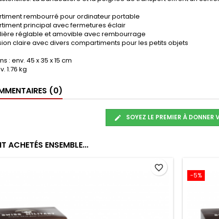
timent rembourré pour ordinateur portable
iment principal avec fermetures éclair
lière réglable et amovible avec rembourrage
sion claire avec divers compartiments pour les petits objets
s : env. 45 x 35 x 15 cm
v. 1.76 kg
MENTAIRES (0)
SOYEZ LE PREMIER À DONNER 
T ACHETÉS ENSEMBLE...
favorite_border
-5%