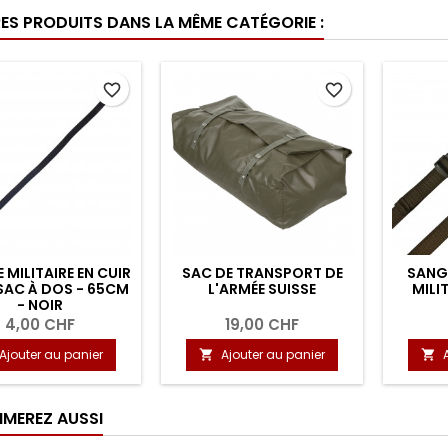
RES PRODUITS DANS LA MÊME CATÉGORIE :
favorite_border
favorite_border
E MILITAIRE EN CUIR
SAC DE TRANSPORT DE
SANG
SAC À DOS - 65CM
L'ARMÉE SUISSE
MILI
- NOIR
4,00 CHF
19,00 CHF
Ajouter au panier
Ajouter au panier


IMEREZ AUSSI