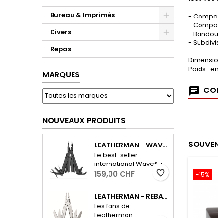
Bureau & Imprimés
- Compar
- Compart
Divers
- Bandou
- Subdivi
Repas
Dimension
Poids : en
MARQUES
COM
NOUVEAUX PRODUITS
SOUVEN
LEATHERMAN - WAVE PLUS AVEC ÉTUI - NOIR
Le best-seller
international Wave® +
dispose de tous les
favorite_border
159,00 CHF
-15%
outils essentiels pour le
quotidien, ainsi que
LEATHERMAN - REBAR - ARGENT
d'un coupe-fil
Les fans de
interchangeable et
Leatherman
résistant. - Outils