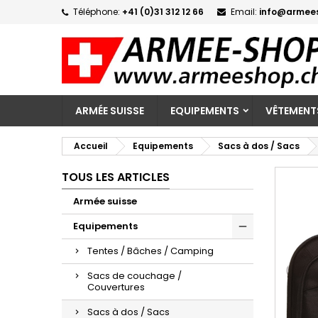
Téléphone:
+41 (0)31 312 12 66
Email:
info@armee
M
C
C
add_circle_outline
Vo
No
d'e
ARMÉE SUISSE
EQUIPEMENTS
VÊTEMENT
Accueil
Equipements
Sacs à dos / Sacs
TOUS LES ARTICLES
Armée suisse
Equipements
Tentes / Bâches / Camping
Sacs de couchage /
Couvertures
Sacs à dos / Sacs