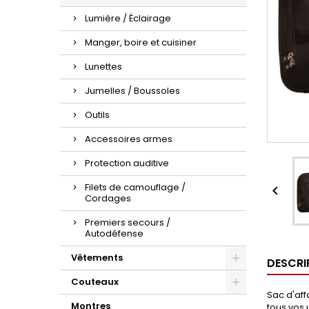
Lumière / Éclairage
Manger, boire et cuisiner
Lunettes
Jumelles / Boussoles
Outils
Accessoires armes
Protection auditive
Filets de camouflage /

Cordages
Premiers secours /
Autodéfense
Vêtements
DESCRI
Couteaux
Sac d'aff
Montres
tous vos 