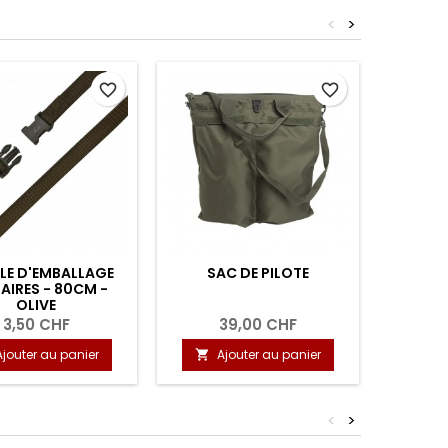
<
>
favorite_border
favorite_border
LE D'EMBALLAGE
SAC DE PILOTE
LANIÈRE 
TAIRES - 80CM -
POUR S
OLIVE
3,50 CHF
39,00 CHF
Ajouter au panier
Ajouter au panier
A


<
>