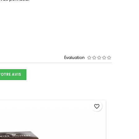
Évaluation
VOTRE AVIS
favorite_border