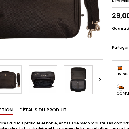
Dimension
29,0
Quantit
Partager
LIVRAI

COMMA
PTION
DÉTAILS DU PRODUIT
aires à la fois pratique et noble, en tissu de nylon robuste. Les com
ustensiles. La bandoulière et la poignée de transport offrent un confor