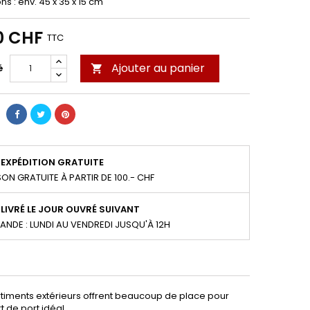
s : env. 45 x 35 x 15 cm
0 CHF
TTC
Ajouter au panier
é

EXPÉDITION GRATUITE
SON GRATUITE À PARTIR DE 100.- CHF
LIVRÉ LE JOUR OUVRÉ SUIVANT
NDE : LUNDI AU VENDREDI JUSQU'À 12H
partiments extérieurs offrent beaucoup de place pour
t de port idéal.