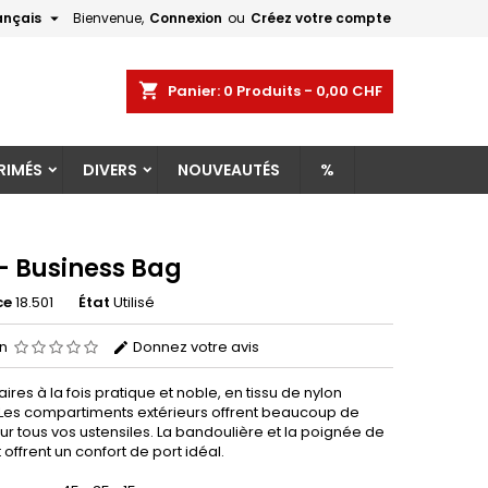

ançais
Bienvenue,
Connexion
ou
Créez votre compte
×
×
×
shopping_cart
Panier:
0
Produits - 0,00 CHF
RIMÉS
DIVERS
NOUVEAUTÉS
%
n
s
 - Business Bag
ce
18.501
État
Utilisé
on
Donnez votre avis
aires à la fois pratique et noble, en tissu de nylon
 Les compartiments extérieurs offrent beaucoup de
r tous vos ustensiles. La bandoulière et la poignée de
 offrent un confort de port idéal.