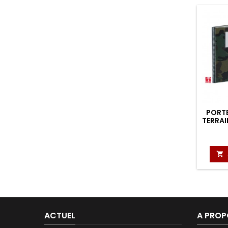
PORT
TERRAI

ACTUEL
A PROP