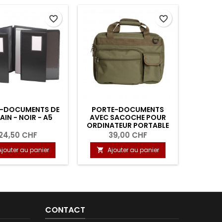
favorite_border
favorite_border
-DOCUMENTS DE
PORTE-DOCUMENTS
DICOTA
AIN - NOIR - A5
AVEC SACOCHE POUR
ORDINATEUR PORTABLE
24,50 CHF
39,00 CHF
Ajouter au panier
Ajouter au panier
A


CONTACT