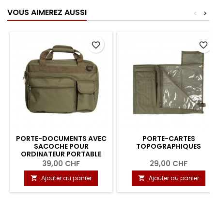
VOUS AIMEREZ AUSSI
<
>
favorite_border
favorite_border
PORTE-DOCUMENTS AVEC
PORTE-CARTES
SACOCHE POUR
TOPOGRAPHIQUES
ORDINATEUR PORTABLE
39,00 CHF
29,00 CHF
Ajouter au panier
Ajouter au panier

