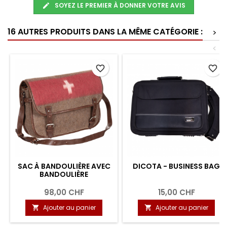
SOYEZ LE PREMIER À DONNER VOTRE AVIS
16 AUTRES PRODUITS DANS LA MÊME CATÉGORIE :
>
<
favorite_border
favorite_border
SAC À BANDOULIÈRE AVEC
DICOTA - BUSINESS BAG
BANDOULIÈRE
98,00 CHF
15,00 CHF
Ajouter au panier
Ajouter au panier

