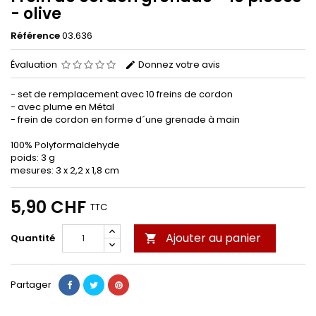
- olive
Référence
03.636
Évaluation
Donnez votre avis
- set de remplacement avec 10 freins de cordon
- avec plume en Métal
- frein de cordon en forme d´une grenade à main
100% Polyformaldehyde
poids: 3 g
mesures: 3 x 2,2 x 1,8 cm
5,90 CHF
TTC
Ajouter au panier
Quantité

Partager