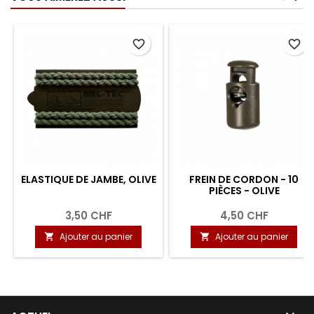
favorite_border
favorite_border
ELASTIQUE DE JAMBE, OLIVE
FREIN DE CORDON - 10
PIÈCES - OLIVE
3,50 CHF
4,50 CHF
Ajouter au panier
Ajouter au panier

