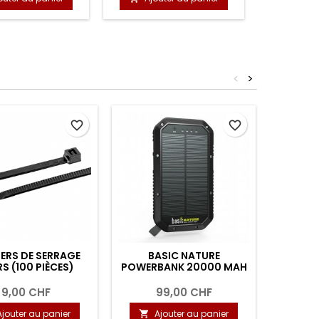
<
>
Nouvea
favorite_border
favorite_border
ERS DE SERRAGE
BASIC NATURE
GILET 
S (100 PIÈCES)
POWERBANK 20000 MAH
ENF
9,00 CHF
99,00 CHF
Ajouter au panier
Ajouter au panier
A

