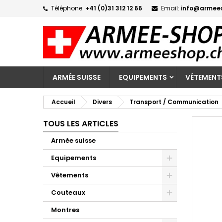
Téléphone:
+41 (0)31 312 12 66
Email:
info@armee
M
C
C
add_circle_outline
Vo
No
d'e
ARMÉE SUISSE
EQUIPEMENTS
VÊTEMENT
Accueil
Divers
Transport / Communication
TOUS LES ARTICLES
Armée suisse
Equipements
Vêtements
Couteaux
Montres