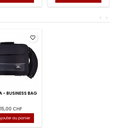
<
>
favorite_border
 - BUSINESS BAG
15,00 CHF
Ajouter au panier