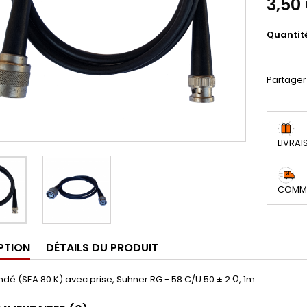
3,50
Quantit
Partager
LIVRAI
COMMA
PTION
DÉTAILS DU PRODUIT
ndé (SEA 80 K) avec prise, Suhner RG - 58 C/U 50 ± 2 Ω, 1m