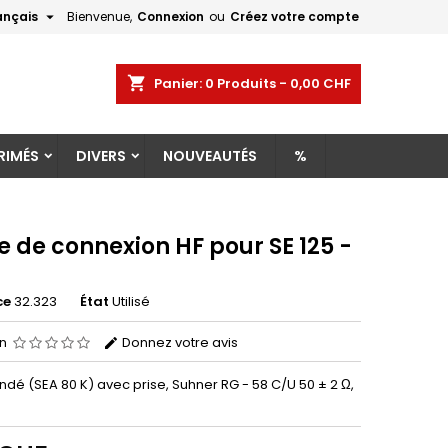

ançais
Bienvenue,
Connexion
ou
Créez votre compte
×
×
×
shopping_cart
Panier:
0
Produits - 0,00 CHF
RIMÉS
DIVERS
NOUVEAUTÉS
%
n
s
 de connexion HF pour SE 125 -
ce
32.323
État
Utilisé
on
Donnez votre avis
ndé (SEA 80 K) avec prise, Suhner RG - 58 C/U 50 ± 2 Ω,