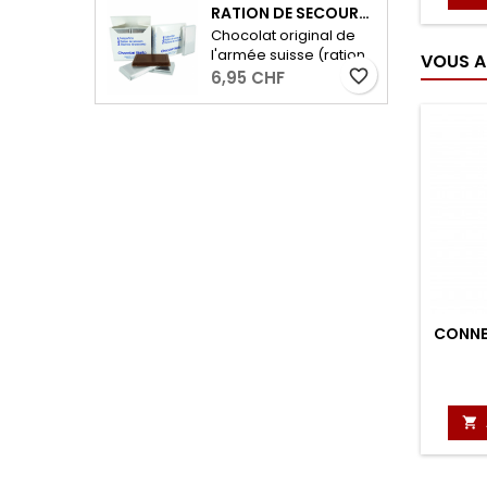
voyages à l’extérieur,
RATION DE SECOURS MILITAIRE - 2 X 96G
pour les randonnées
Chocolat original de
ou comme en-cas
l'armée suisse (ration
VOUS A
entre les deux! Poids :
de secours) avec 53%
favorite_border
6,95 CHF
50g
de cacao. - 2 portions
de 96 grammes
CONNE
