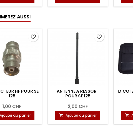
IMEREZ AUSSI
favorite_border
favorite_border
CTEUR HF POUR SE
ANTENNE À RESSORT
DICOTA
125
POUR SE 125
1,00 CHF
2,00 CHF
Ajouter au panier
Ajouter au panier

