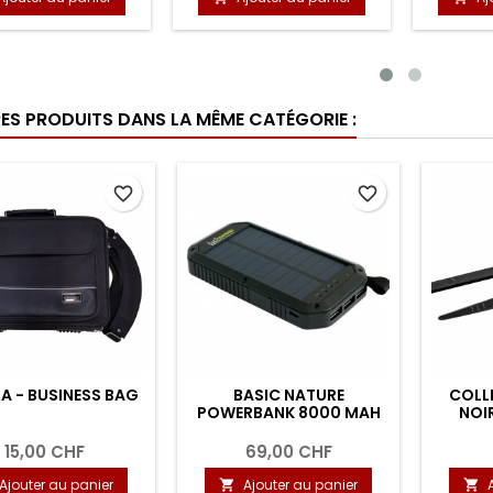
RES PRODUITS DANS LA MÊME CATÉGORIE :
favorite_border
favorite_border
A - BUSINESS BAG
BASIC NATURE
COLLI
POWERBANK 8000 MAH
NOIR
15,00 CHF
69,00 CHF
Ajouter au panier
Ajouter au panier

