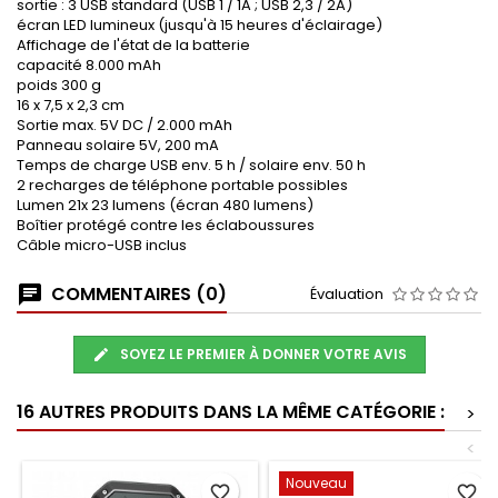
sortie : 3 USB standard (USB 1 / 1A ; USB 2,3 / 2A)
écran LED lumineux (jusqu'à 15 heures d'éclairage)
Affichage de l'état de la batterie
capacité 8.000 mAh
poids 300 g
16 x 7,5 x 2,3 cm
Sortie max. 5V DC / 2.000 mAh
Panneau solaire 5V, 200 mA
Temps de charge USB env. 5 h / solaire env. 50 h
2 recharges de téléphone portable possibles
Lumen 21x 23 lumens (écran 480 lumens)
Boîtier protégé contre les éclaboussures
Câble micro-USB inclus
COMMENTAIRES (0)
Évaluation
SOYEZ LE PREMIER À DONNER VOTRE AVIS
16 AUTRES PRODUITS DANS LA MÊME CATÉGORIE :
>
<
Nouveau
favorite_border
favorite_border