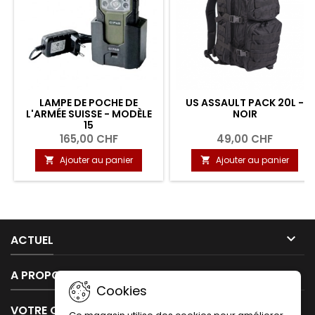
LAMPE DE POCHE DE
US ASSAULT PACK 20L -
L'ARMÉE SUISSE - MODÈLE
NOIR
15
165,00 CHF
49,00 CHF
Ajouter au panier
Ajouter au panier



ACTUEL

A PROPOS DE NOUS
Cookies

VOTRE COMPTE