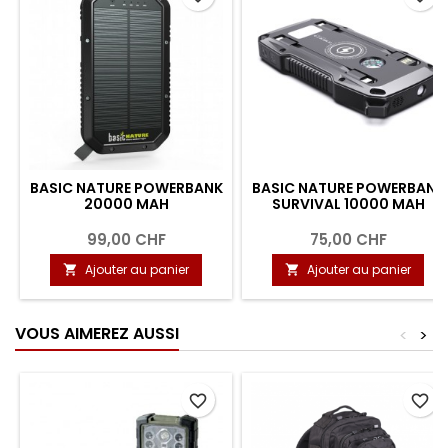
BASIC NATURE POWERBANK
BASIC NATURE POWERBANK
20000 MAH
SURVIVAL 10000 MAH
99,00 CHF
75,00 CHF
Ajouter au panier
Ajouter au panier


VOUS AIMEREZ AUSSI
<
>
favorite_border
favorite_border