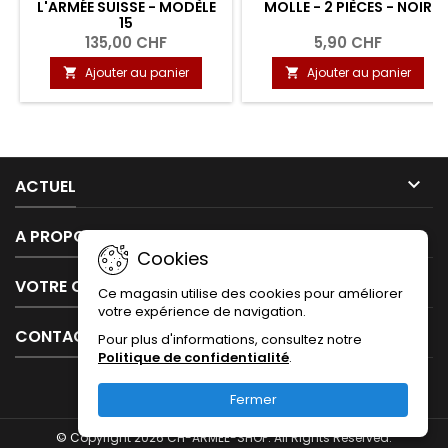
L'ARMÉE SUISSE - MODÈLE
MOLLE - 2 PIÈCES - NOIR
15
135,00 CHF
5,90 CHF
Ajouter au panier
Ajouter au panier



ACTUEL

A PROPOS DE NOUS
Cookies

VOTRE COMPTE
Ce magasin utilise des cookies pour améliorer
votre expérience de navigation.

CONTACT
Pour plus d'informations, consultez notre
Politique de confidentialité
.
Fermer
© Copyright 2026 CH-ARMEE-SHOP. All Rights Reserved.