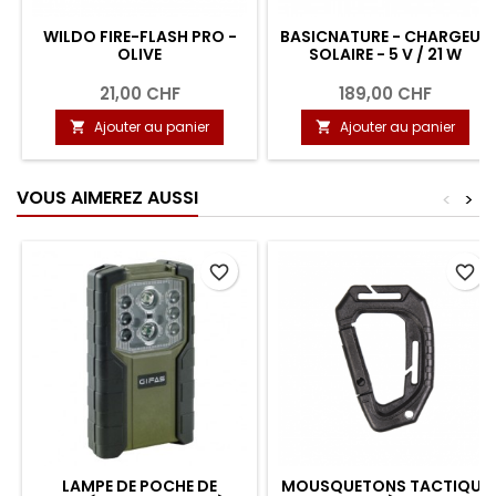
WILDO FIRE-FLASH PRO -
BASICNATURE - CHARGEUR
OLIVE
SOLAIRE - 5 V / 21 W
21,00 CHF
189,00 CHF
Ajouter au panier
Ajouter au panier


VOUS AIMEREZ AUSSI
<
>
favorite_border
favorite_border
LAMPE DE POCHE DE
MOUSQUETONS TACTIQUE