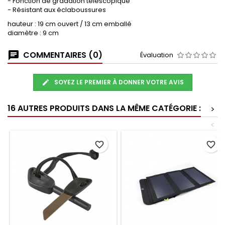
- Fonction de gradation télescopique
- Résistant aux éclaboussures
hauteur : 19 cm ouvert / 13 cm emballé
diamètre : 9 cm
COMMENTAIRES (0)
Évaluation
SOYEZ LE PREMIER À DONNER VOTRE AVIS
16 AUTRES PRODUITS DANS LA MÊME CATÉGORIE :
>
<
favorite_border
favorite_border