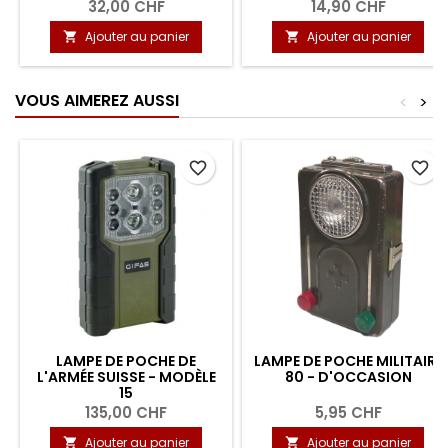
32,00 CHF
14,90 CHF
Ajouter au panier
Ajouter au panier


VOUS AIMEREZ AUSSI
<
>
favorite_border
favorite_border
LAMPE DE POCHE DE
LAMPE DE POCHE MILITAIRE
L'ARMÉE SUISSE - MODÈLE
80 - D'OCCASION
15
135,00 CHF
5,95 CHF
Ajouter au panier
Ajouter au panier

