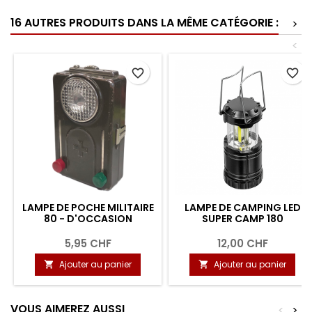
16 AUTRES PRODUITS DANS LA MÊME CATÉGORIE :
>
<
favorite_border
favorite_border
LAMPE DE POCHE MILITAIRE
LAMPE DE CAMPING LED
80 - D'OCCASION
SUPER CAMP 180
5,95 CHF
12,00 CHF
Ajouter au panier
Ajouter au panier


VOUS AIMEREZ AUSSI
<
>