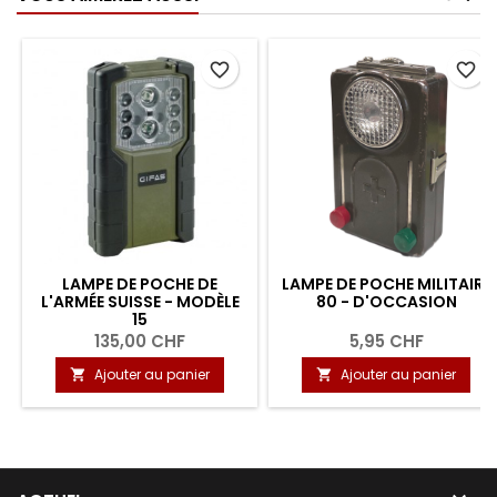
favorite_border
favorite_border
LAMPE DE POCHE DE
LAMPE DE POCHE MILITAIRE
L'ARMÉE SUISSE - MODÈLE
80 - D'OCCASION
15
135,00 CHF
5,95 CHF
Ajouter au panier
Ajouter au panier

