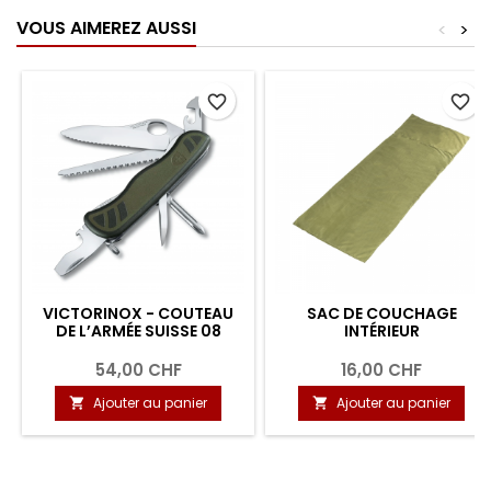
VOUS AIMEREZ AUSSI
<
>
favorite_border
favorite_border
VICTORINOX - COUTEAU
SAC DE COUCHAGE
DE L’ARMÉE SUISSE 08
INTÉRIEUR
54,00 CHF
16,00 CHF
Ajouter au panier
Ajouter au panier

