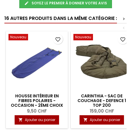
SOYEZ LE PREMIER À DONNER VOTRE AVIS
16 AUTRES PRODUITS DANS LA MÊME CATÉGORIE :
>
<
Nouveau
Nouveau
favorite_border
favorite_border
HOUSSE INTÉRIEUR EN
CARINTHIA - SAC DE
FIBRES POLAIRES -
COUCHAGE - DEFENCE 1
OCCASION - 2ÈME CHOIX
TOP 200
9,50 CHF
159,00 CHF
Ajouter au panier
Ajouter au panier

