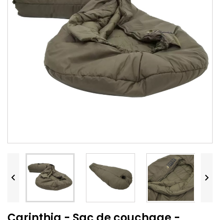


Carinthia - Sac de couchage -