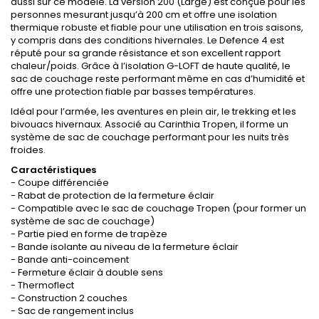
aussi sur ce modèle. La version 200 (Large) est conçue pour les
personnes mesurant jusqu’à 200 cm et offre une isolation
thermique robuste et fiable pour une utilisation en trois saisons,
y compris dans des conditions hivernales. Le Defence 4 est
réputé pour sa grande résistance et son excellent rapport
chaleur/poids. Grâce à l’isolation G-LOFT de haute qualité, le
sac de couchage reste performant même en cas d’humidité et
offre une protection fiable par basses températures.
Idéal pour l’armée, les aventures en plein air, le trekking et les
bivouacs hivernaux. Associé au Carinthia Tropen, il forme un
système de sac de couchage performant pour les nuits très
froides.
Caractéristiques
- Coupe différenciée
- Rabat de protection de la fermeture éclair
- Compatible avec le sac de couchage Tropen (pour former un
système de sac de couchage)
- Partie pied en forme de trapèze
- Bande isolante au niveau de la fermeture éclair
- Bande anti-coincement
- Fermeture éclair à double sens
- Thermoflect
- Construction 2 couches
- Sac de rangement inclus