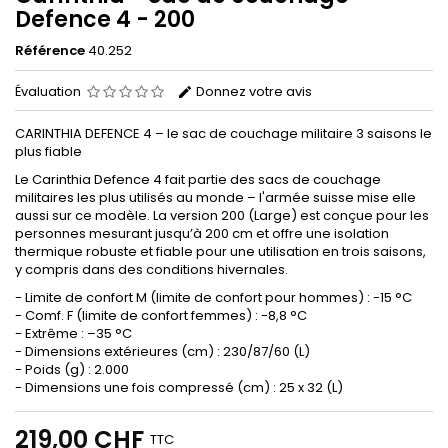
Defence 4 - 200
Référence
40.252
Évaluation
Donnez votre avis
CARINTHIA DEFENCE 4 – le sac de couchage militaire 3 saisons le
plus fiable
Le Carinthia Defence 4 fait partie des sacs de couchage
militaires les plus utilisés au monde – l'armée suisse mise elle
aussi sur ce modèle. La version 200 (Large) est conçue pour les
personnes mesurant jusqu’à 200 cm et offre une isolation
thermique robuste et fiable pour une utilisation en trois saisons,
y compris dans des conditions hivernales.
- Limite de confort M (limite de confort pour hommes) : -15 °C
- Comf. F (limite de confort femmes) : -8,8 °C
- Extrême : –35 °C
- Dimensions extérieures (cm) : 230/87/60 (L)
- Poids (g) : 2.000
- Dimensions une fois compressé (cm) : 25 x 32 (L)
219,00 CHF
TTC