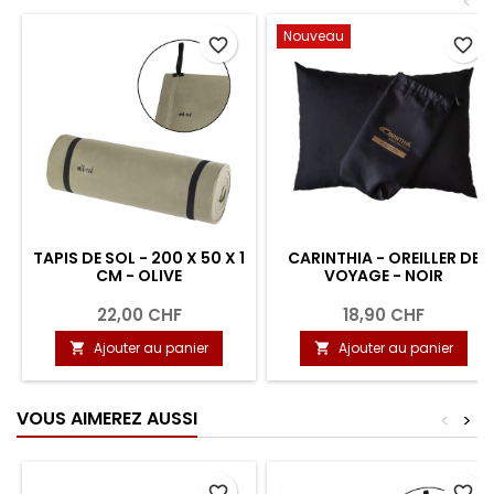
<
Nouveau
favorite_border
favorite_border
TAPIS DE SOL - 200 X 50 X 1
CARINTHIA - OREILLER DE
CM - OLIVE
VOYAGE - NOIR
22,00 CHF
18,90 CHF
Ajouter au panier
Ajouter au panier


VOUS AIMEREZ AUSSI
<
>
favorite_border
favorite_border