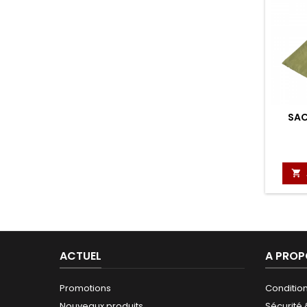
SAC

ACTUEL
A PROP
Promotions
Conditio
Nouveaux produits
Sécurité