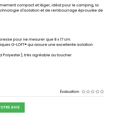
trêmement compact et léger, idéal pour le camping, la
 technologie d'isolation et de rembourrage éprouvée de
presse pour ne mesurer que 8 x 17 cm.
iques G-LOFT® qui assure une excellente isolation
d Polyester), très agréable au toucher.
Évaluation
VOTRE AVIS