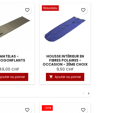
Nouveau
favorite_border
favorite_border
MATELAS -
HOUSSE INTÉRIEUR EN
COUVE
TOGONFLANTS
FIBRES POLAIRES -
MILITAI
OCCASION - 2ÈME CHOIX
49,00 CHF
9,50 CHF
Ajouter au panier
Ajouter au panier
A


<
>
-20%
favorite_border
favorite_border