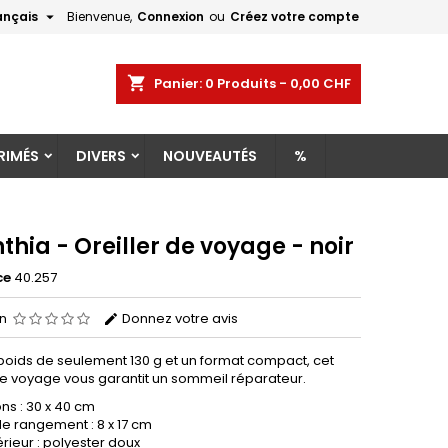

ançais
Bienvenue,
Connexion
ou
Créez votre compte
×
×
×
shopping_cart
Panier:
0
Produits - 0,00 CHF
RIMÉS
DIVERS
NOUVEAUTÉS
%
n
s
thia - Oreiller de voyage - noir
ce
40.257
on
Donnez votre avis
poids de seulement 130 g et un format compact, cet
 de voyage vous garantit un sommeil réparateur.
ns : 30 x 40 cm
e rangement : 8 x 17 cm
érieur : polyester doux