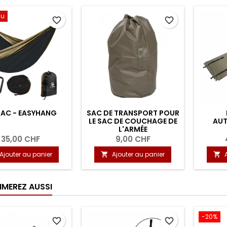
au
favorite_border
favorite_border
AC - EASYHANG
SAC DE TRANSPORT POUR
LE SAC DE COUCHAGE DE
AU
L'ARMÉE
35,00 CHF
9,00 CHF
Ajouter au panier
Ajouter au panier


IMEREZ AUSSI
-20%
favorite_border
favorite_border