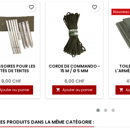
favorite_border
favorite_border
favor
T /
ASSORTIMENT DE
FILET DE CAMOUFLA
MAQUILLAGE POUR LE
POUR UNE PERSONNE
CAMOUFLAGE AVEC
OLIVE
MIROIR
9,50 CHF
9,50 CHF
er
Ajouter au panier
Ajouter au panier


RES PRODUITS DANS LA MÊME CATÉGORIE :