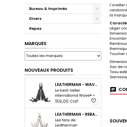
L'oreille
Bureau & Imprimés
randonnée
la marque
Divers
Caractér
Léger co
Repas
Dimension
Encombrem
MARQUES
Rembourra
thermique
Toucher a
Dimension
Sac de ra
NOUVEAUX PRODUITS
Tissu ext
Garnissa
LEATHERMAN - WAVE PLUS AVEC ÉTUI - NOIR
COM
Le best-seller
international Wave® +
dispose de tous les
favorite_border
159,00 CHF
outils essentiels pour le
quotidien, ainsi que
LEATHERMAN - REBAR - ARGENT
d'un coupe-fil
Les fans de
SOUVEN
interchangeable et
Leatherman
résistant. - Outils