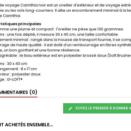
r de voyage Carinthia noir est un oreiller d'extérieur et de voyage ex
 ou les vols long-courriers. Il allie un encombrement minimal à la
 Carinthia.
istiques principales
mme une plume et compact : l'oreiller ne pèse que 130 grammes.
s : une fois déplié, il mesure 30 x 40 cm, une taille confortable.
ent minimal : rangé dans la housse de transport fournie, il se com
ge de haute qualité : il est doté d’un rembourrage en fibres synthét
, un bon gonflant et une bonne résilience.
gréable : le tissu extérieur est en polyester brossé doux (Soft Brushe
s : 30 x 40 cm
ngement : 8 x 17 cm
érieur : polyester doux
ge : G-LOFT®
MENTAIRES (0)
SOYEZ LE PREMIER À DONNER 
T ACHETÉS ENSEMBLE...