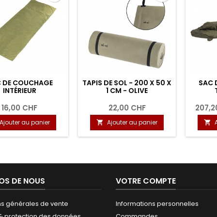
 DE COUCHAGE
TAPIS DE SOL - 200 X 50 X
SAC 
INTÉRIEUR
1 CM - OLIVE
16,00 CHF
22,00 CHF
207,2
Ajouter au panier
Ajouter au panier


OS DE NOUS
VOTRE COMPTE
ns générales de vente
Informations personnelles
 & protection des données
Commandes