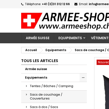
Téléphone:
+41 (0)31 312 12 66
Email:
info@armee
M
C
C
add_circle_outline
Vo
No
d'e
ARMÉE SUISSE
EQUIPEMENTS
VÊTEMENT
Accueil
Equipements
Sacs de couchage / 
TOUS LES ARTICLES
Nouve
Armée suisse
Equipements
Tentes / Bâches / Camping
Sacs de couchage /
Couvertures
Sacs à dos / Sacs