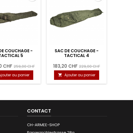
DE COUCHAGE -
SAC DE COUCHAGE -
SAC À 
TACTICAL 5
TACTICAL 4
5
0 CHF
183,20 CHF
259,00 CHF
229,00 CHF
Ajouter au panier
Ajouter au panier
A


CONTACT
CH-ARMEE-SHOP
Papiermühlestrasse 28a