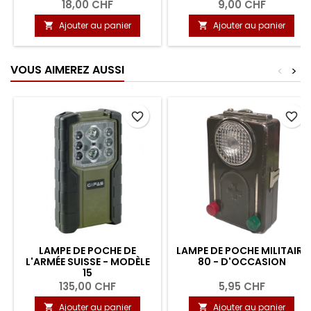
18,00 CHF
9,00 CHF
Ajouter au panier
Ajouter au panier


VOUS AIMEREZ AUSSI
<
>
favorite_border
favorite_border
LAMPE DE POCHE DE
LAMPE DE POCHE MILITAIRE
L'ARMÉE SUISSE - MODÈLE
80 - D'OCCASION
15
135,00 CHF
5,95 CHF
Ajouter au panier
Ajouter au panier

