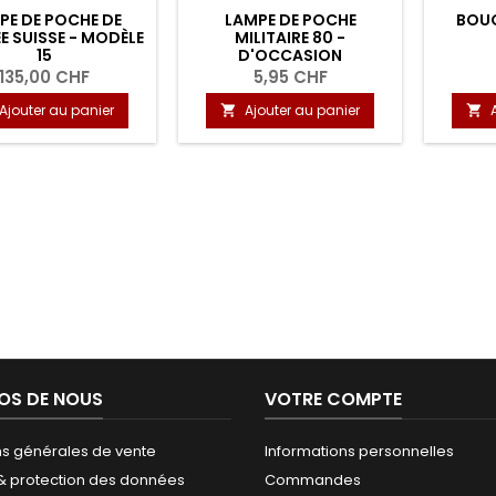
PE DE POCHE DE
LAMPE DE POCHE
BOUG
E SUISSE - MODÈLE
MILITAIRE 80 -
15
D'OCCASION
135,00 CHF
5,95 CHF
Ajouter au panier
Ajouter au panier


OS DE NOUS
VOTRE COMPTE
ns générales de vente
Informations personnelles
 & protection des données
Commandes