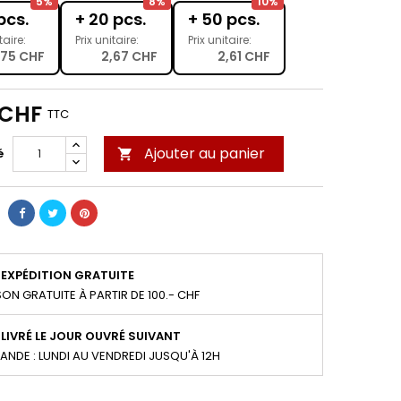
5%
8%
10%
pcs.
+ 20 pcs.
+ 50 pcs.
taire:
Prix unitaire:
Prix unitaire:
,75 CHF
2,67 CHF
2,61 CHF
 CHF
TTC
Ajouter au panier
é

EXPÉDITION GRATUITE
SON GRATUITE À PARTIR DE 100.- CHF
LIVRÉ LE JOUR OUVRÉ SUIVANT
NDE : LUNDI AU VENDREDI JUSQU'À 12H