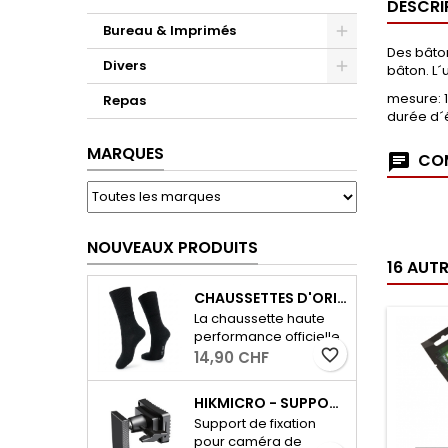
DESCRI
Bureau & Imprimés
Des bâton
Divers
bâton. L´
mesure: 
Repas
durée d´é
MARQUES
COM
NOUVEAUX PRODUITS
16 AUT
CHAUSSETTES D'ORIGINE DE L'ARMÉE SUISSE 19 - ÉDITION D'HIVER
La chaussette haute
performance officielle
de l'armée suisse pour
favorite_border
14,90 CHF
la saison froide –
développée par Jacob
HIKMICRO - SUPPORT DE CAMÉRA T16
Rohner AG pour une
Support de fixation
performance
pour caméra de
maximale et des pieds