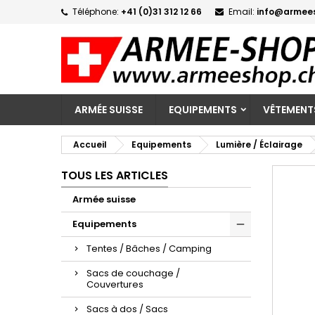
Téléphone:
+41 (0)31 312 12 66
Email:
info@armee
M
C
C
add_circle_outline
Vo
No
d'e
ARMÉE SUISSE
EQUIPEMENTS
VÊTEMENT
Accueil
Equipements
Lumière / Éclairage
TOUS LES ARTICLES
Armée suisse
Equipements
Tentes / Bâches / Camping
Sacs de couchage /
Couvertures
Sacs à dos / Sacs