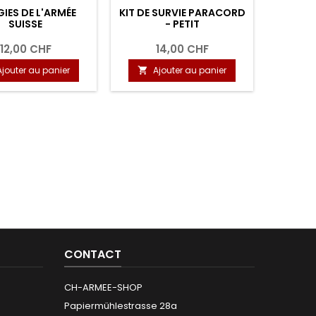
IES DE L'ARMÉE
KIT DE SURVIE PARACORD
LAM
SUISSE
- PETIT
OP
(
12,00 CHF
14,00 CHF
Ajouter au panier
Ajouter au panier
A


CONTACT
CH-ARMEE-SHOP
Papiermühlestrasse 28a