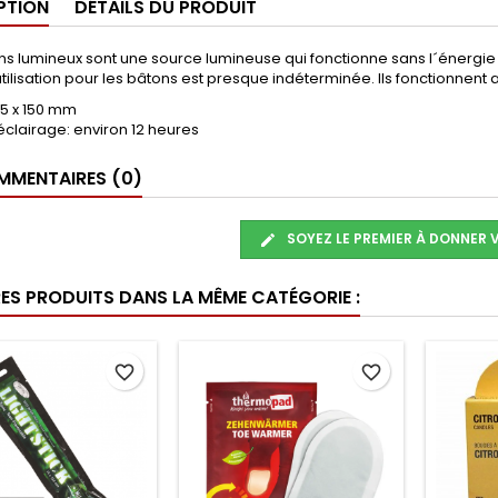
PTION
DÉTAILS DU PRODUIT
s lumineux sont une source lumineuse qui fonctionne sans l´énergie él
utilisation pour les bâtons est presque indéterminée. Ils fonctionnent 
15 x 150 mm
clairage: environ 12 heures
MENTAIRES (0)
SOYEZ LE PREMIER À DONNER 
RES PRODUITS DANS LA MÊME CATÉGORIE :
favorite_border
favorite_border