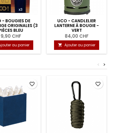
 - BOUGIES DE
UCO - CANDLELIER
UCO 
GE ORIGINALES (3
LANTERNE À BOUGIE -
STORM
PIÈCES BLEU
VERT
ITRONNELLE)
9,90 CHF
84,00 CHF
Ajouter au panier
Ajouter au panier
A


<
>
favorite_border
favorite_border