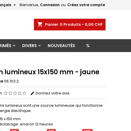

ançais
Bienvenue,
Connexion
ou
Créez votre compte
×
×
×
shopping_cart
Panier:
0
Produits - 0,00 CHF
RIMÉS
DIVERS
NOUVEAUTÉS
%
n
s
n lumineux 15x150 mm - jaune
ce
06.103.2
on
Donnez votre avis
ns lumineux sont une source lumineuse qui fonctionne
ergie électrique.
15 x 150 mm
éclairage: environ 12 heures