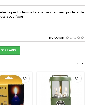
ectrique. L´intensité lumineuse s´activera par le pli de
aussi sous l´eau.
Évaluation
VOTRE AVIS
<
>
favorite_border
favorite_border