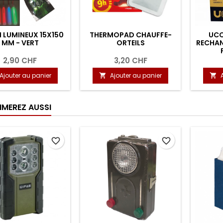
 LUMINEUX 15X150
THERMOPAD CHAUFFE-
UCO
MM - VERT
ORTEILS
RECHAN
C
2,90 CHF
3,20 CHF
Ajouter au panier
Ajouter au panier


IMEREZ AUSSI
favorite_border
favorite_border