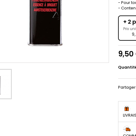
- Pour to
- Conten
+ 2 p
Prix uni
9
9,50
Quantit
Partager
LIVRAI
COMMA