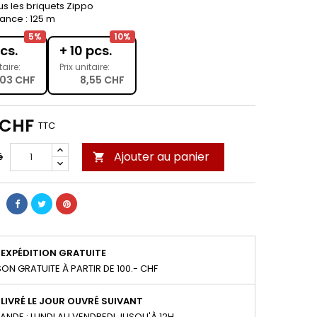
us les briquets Zippo
ance : 125 m
5%
10%
cs.
+ 10 pcs.
taire:
Prix unitaire:
,03 CHF
8,55 CHF
 CHF
TTC
Ajouter au panier
é

EXPÉDITION GRATUITE
SON GRATUITE À PARTIR DE 100.- CHF
LIVRÉ LE JOUR OUVRÉ SUIVANT
NDE : LUNDI AU VENDREDI JUSQU'À 12H