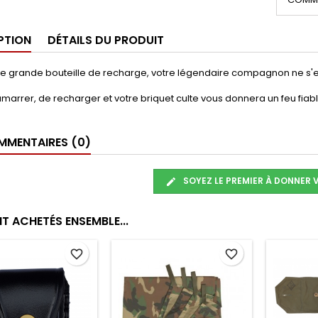
PTION
DÉTAILS DU PRODUIT
e grande bouteille de recharge, votre légendaire compagnon ne s'ess
 d'amarrer, de recharger et votre briquet culte vous donnera un feu fia
MENTAIRES (0)
SOYEZ LE PREMIER À DONNER 
T ACHETÉS ENSEMBLE...
favorite_border
favorite_border