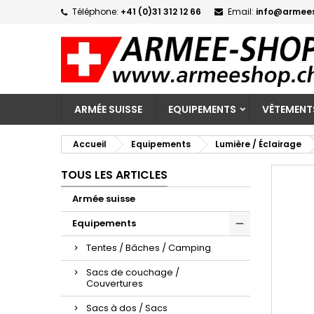
Téléphone:
+41 (0)31 312 12 66
Email:
info@armee
M
C
C
add_circle_outline
Vo
No
d'e
ARMÉE SUISSE
EQUIPEMENTS
VÊTEMENT
Accueil
Equipements
Lumière / Éclairage
TOUS LES ARTICLES
Armée suisse
Equipements
Tentes / Bâches / Camping
Sacs de couchage /
Couvertures
Sacs à dos / Sacs