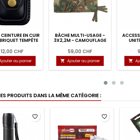
OUR LES
BRIQUET TEMPÊTE - POLI
CEINTURE DE F
ENTES
TACTIQUE - OL
F
8,50 CHF
16,00 CHF
panier
Ajouter au panier
Ajouter au pa


RES PRODUITS DANS LA MÊME CATÉGORIE :
favorite_border
favorite_border