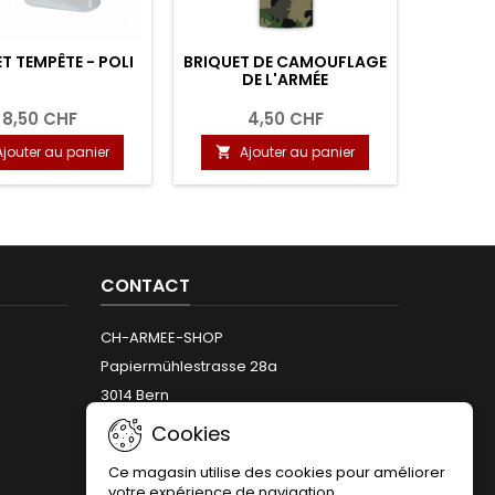
T TEMPÊTE - POLI
BRIQUET DE CAMOUFLAGE
DE L'ARMÉE
8,50 CHF
4,50 CHF
Ajouter au panier
Ajouter au panier

CONTACT
CH-ARMEE-SHOP
Papiermühlestrasse 28a
3014 Bern
Téléphone:
+41 (0)31 312 12 66
Cookies
Email:
info@armeeshop.ch
Ce magasin utilise des cookies pour améliorer
votre expérience de navigation.