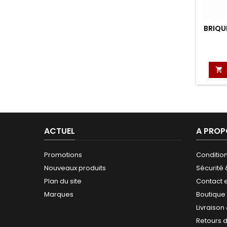
BRIQU

ACTUEL
A PROP
Promotions
Conditio
Nouveaux produits
Sécurité
Plan du site
Contact 
Marques
Boutique
Livraison
Retours 