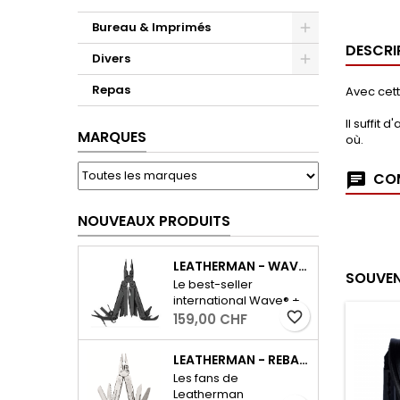
Bureau & Imprimés
DESCRI
Divers
Repas
Avec cett
Il suffit
MARQUES
où.
COM
NOUVEAUX PRODUITS
LEATHERMAN - WAVE PLUS AVEC ÉTUI - NOIR
SOUVEN
Le best-seller
international Wave® +
dispose de tous les
favorite_border
159,00 CHF
favorite_border
favorite_border
outils essentiels pour le
quotidien, ainsi que
LEATHERMAN - REBAR - ARGENT
d'un coupe-fil
Les fans de
interchangeable et
Leatherman
résistant. - Outils