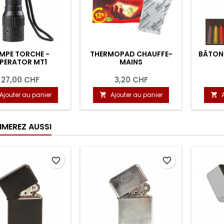
MPE TORCHE -
THERMOPAD CHAUFFE-
BÂTON 
PERATOR MT1
MAINS
27,00 CHF
3,20 CHF
Ajouter au panier
Ajouter au panier


IMEREZ AUSSI
favorite_border
favorite_border