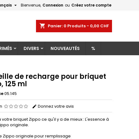

ançais
Bienvenue,
Connexion
ou
Créez votre compte
×
×
×
shopping_cart
Panier:
0
Produits - 0,00 CHF
RIMÉS
DIVERS
NOUVEAUTÉS
%
n
s
ille de recharge pour briquet
, 125 ml
ce
05.145
on
Donnez votre avis
votre briquet Zippo ce qu'il y a de mieux : L'essence à
ippo originale.
e Zippo originale pour remplissage