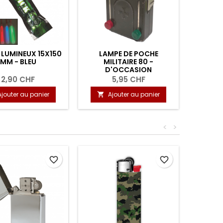
LUMINEUX 15X150
LAMPE DE POCHE
BÂTON 
MM - BLEU
MILITAIRE 80 -
MM - UL
D'OCCASION
2,90 CHF
5,95 CHF
Ajouter au panier
Ajouter au panier
A


<
>
favorite_border
favorite_border