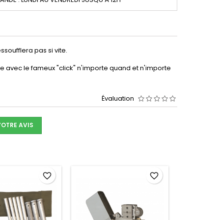
oufflera pas si vite.
ble avec le fameux "click" n'importe quand et n'importe
Évaluation
VOTRE AVIS
favorite_border
favorite_border