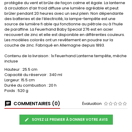
protégée du vent et brûle de façon calme et égale. La lanterne
à circulation d‘air froid diffuse une lumière agréable et peut
brûler pendant 20 heures avec un seul plein. Non dépendante
des batteries et de l‘électricité, la lampe-tempête est une
source de lumière fi able qui fonctionne au pétrole ou à l‘huile
de paraffine. La Feuerhand Baby Special 276 est en acier
recouvert de zinc et elle est disponible en différentes couleurs.
Les modèles colorés ont un revêtement en poudre sur la
couche de zinc. Fabriqué en Allemagne depuis 1893.
Contenu de la livraison : 1x Feuerhand Lanterne tempête, mèche
incluse
Hauteur : 25.5 cm
Capacité du réservoir : 340 ml
Largeur: 15.5 cm
Durée du combustion : 20 h
Poids : 520 g
COMMENTAIRES (0)
Évaluation
SOYEZ LE PREMIER À DONNER VOTRE AVIS