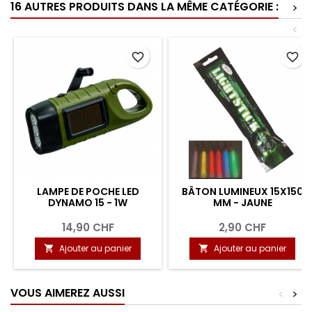
16 AUTRES PRODUITS DANS LA MÊME CATÉGORIE :
>
<
favorite_border
favorite_border
LAMPE DE POCHE LED
BÂTON LUMINEUX 15X150
DYNAMO 15 - 1W
MM - JAUNE
14,90 CHF
2,90 CHF
Ajouter au panier
Ajouter au panier


VOUS AIMEREZ AUSSI
<
>