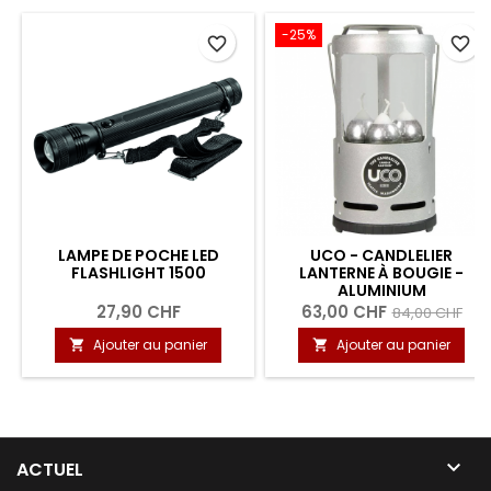
-25%
favorite_border
favorite_border
LAMPE DE POCHE LED
UCO - CANDLELIER
FLASHLIGHT 1500
LANTERNE À BOUGIE -
ALUMINIUM
27,90 CHF
63,00 CHF
84,00 CHF
Ajouter au panier
Ajouter au panier



ACTUEL