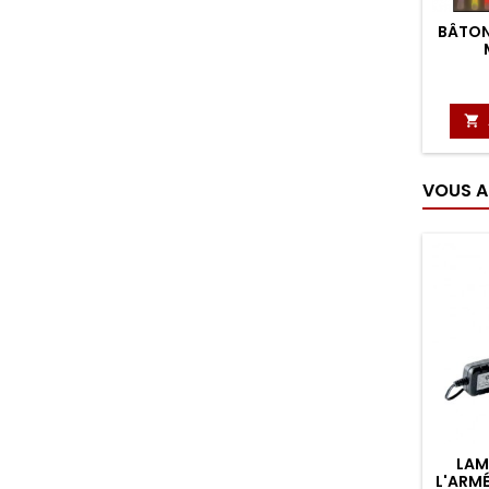
BÂTON

VOUS A
LAM
L'ARMÉ