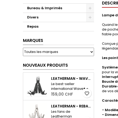
DESCRI
Bureau & Imprimés
Lampe de
Divers
Quand le 
Repas
de poche
fiable po
MARQUES
Conçue po
légendai
Les point
NOUVEAUX PRODUITS
Système d
pour la v
Interrupt
LEATHERMAN - WAVE PLUS AVEC ÉTUI - NOIR
Boucle de
Le best-seller
Durable 
international Wave® +
de vos d
dispose de tous les
favorite_border
159,00 CHF
outils essentiels pour le
Caractér
quotidien, ainsi que
LEATHERMAN - REBAR - ARGENT
d'un coupe-fil
- Modèle
Les fans de
interchangeable et
- Dimens
Leatherman
résistant. - Outils