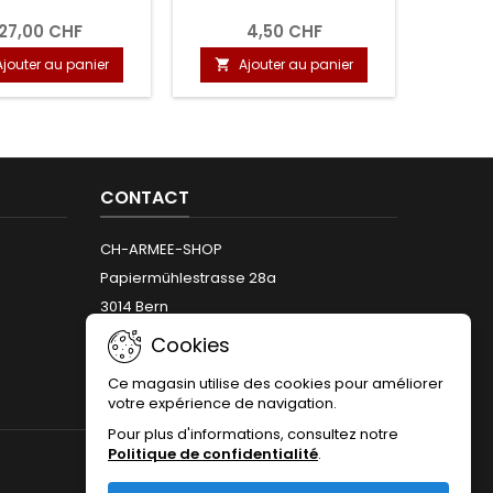
27,00 CHF
4,50 CHF
Ajouter au panier
Ajouter au panier

CONTACT
CH-ARMEE-SHOP
Papiermühlestrasse 28a
3014 Bern
Téléphone:
+41 (0)31 312 12 66
Cookies
Email:
info@armeeshop.ch
Ce magasin utilise des cookies pour améliorer
votre expérience de navigation.
Pour plus d'informations, consultez notre
Politique de confidentialité
.
NOUS SUIVRE