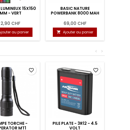
LUMINEUX 15X150
BASIC NATURE
UCO 
MM - VERT
POWERBANK 8000 MAH
LANTE
2,90 CHF
69,00 CHF
63,0
Ajouter au panier
Ajouter au panier
A


<
>
favorite_border
favorite_border
MPE TORCHE -
PILE PLATE - 3R12 - 4.5
PERATOR MT1
VOLT