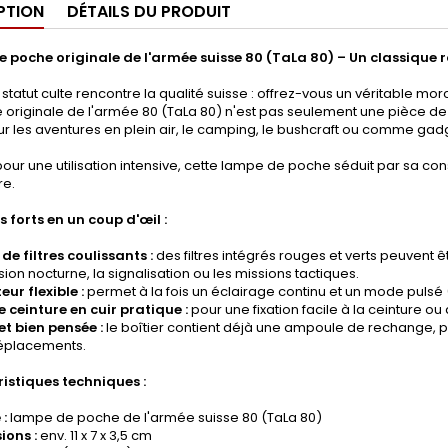
PTION
DÉTAILS DU PRODUIT
 poche originale de l'armée suisse 80 (TaLa 80) – Un classique 
statut culte rencontre la qualité suisse : offrez-vous un véritable morc
 originale de l'armée 80 (TaLa 80) n'est pas seulement une pièce d
ur les aventures en plein air, le camping, le bushcraft ou comme gadg
ur une utilisation intensive, cette lampe de poche séduit par sa const
re.
s forts en un coup d'œil :
e filtres coulissants :
des filtres intégrés rouges et verts peuvent êtr
ision nocturne, la signalisation ou les missions tactiques.
eur flexible :
permet à la fois un éclairage continu et un mode pulsé 
 ceinture en cuir pratique :
pour une fixation facile à la ceinture ou
et bien pensée :
le boîtier contient déjà une ampoule de rechange, po
éplacements.
istiques techniques :
 :
lampe de poche de l'armée suisse 80 (TaLa 80)
ions :
env. 11 x 7 x 3,5 cm