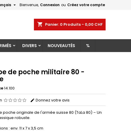

ançais
Bienvenue,
Connexion
ou
Créez votre compte
×
×
×
shopping_cart
Panier:
0
Produits - 0,00 CHF
RIMÉS
DIVERS
NOUVEAUTÉS
%
n
s
e de poche militaire 80 -
e
ce
14.100
on
Donnez votre avis
 poche originale de l'armée suisse 80 (TaLa 80) – Un
assique robuste.
ons : env. 11 x 7 x 3,5 cm