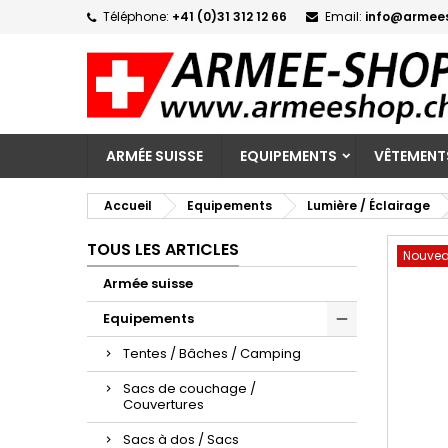
Téléphone:
+41 (0)31 312 12 66
Email:
info@armee
M
C
C
add_circle_outline
Vo
No
d'e
ARMÉE SUISSE
EQUIPEMENTS
VÊTEMENT
Accueil
Equipements
Lumière / Éclairage
TOUS LES ARTICLES
Nouve
Armée suisse
Equipements
Tentes / Bâches / Camping
Sacs de couchage /
Couvertures
Sacs à dos / Sacs