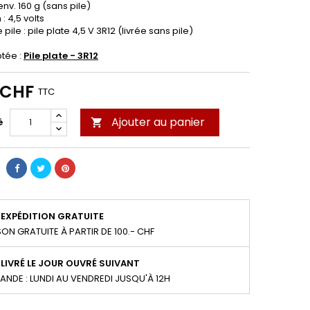
 env. 160 g (sans pile)
: 4,5 volts
 pile : pile plate 4,5 V 3R12 (livrée sans pile)
ptée :
Pile plate - 3R12
0 CHF
TTC
Ajouter au panier
é

EXPÉDITION GRATUITE
SON GRATUITE À PARTIR DE 100.- CHF
LIVRÉ LE JOUR OUVRÉ SUIVANT
NDE : LUNDI AU VENDREDI JUSQU'À 12H