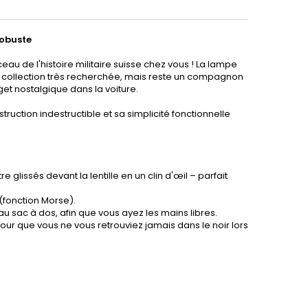
robuste
eau de l'histoire militaire suisse chez vous ! La lampe
e collection très recherchée, mais reste un compagnon
et nostalgique dans la voiture.
ruction indestructible et sa simplicité fonctionnelle
e glissés devant la lentille en un clin d'œil – parfait
(fonction Morse).
 au sac à dos, afin que vous ayez les mains libres.
ur que vous ne vous retrouviez jamais dans le noir lors