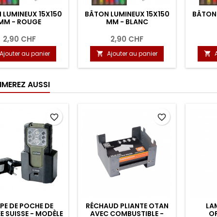
 LUMINEUX 15X150
BÂTON LUMINEUX 15X150
BÂTON 
MM - ROUGE
MM - BLANC
2,90 CHF
2,90 CHF
Ajouter au panier
Ajouter au panier


IMEREZ AUSSI
favorite_border
favorite_border
PE DE POCHE DE
RÉCHAUD PLIANTE OTAN
LA
E SUISSE - MODÈLE
AVEC COMBUSTIBLE -
O