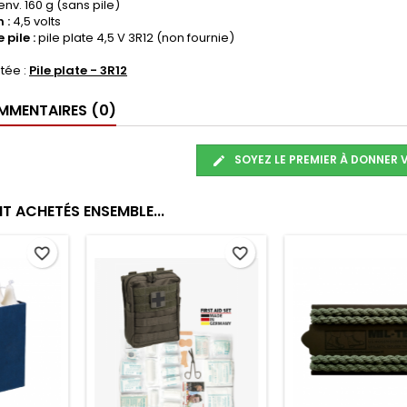
env. 160 g (sans pile)
 :
4,5 volts
 pile :
pile plate 4,5 V 3R12 (non fournie)
tée :
Pile plate - 3R12
MENTAIRES (0)
SOYEZ LE PREMIER À DONNER 
T ACHETÉS ENSEMBLE...
favorite_border
favorite_border