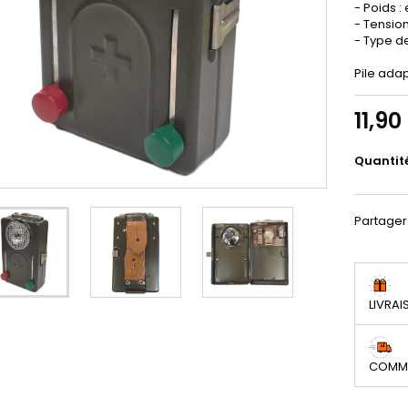
- Poids :
- Tension 
- Type de
Pile ada
11,9
Quantit
Partager
LIVRAI
COMMA