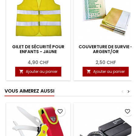
GILET DE SÉCURITÉ POUR
COUVERTURE DE SURVIE -
ENFANTS - JAUNE
ARGENT/OR
4,90 CHF
2,50 CHF
Ajouter au panier
Ajouter au panier


VOUS AIMEREZ AUSSI
<
>
favorite_border
favorite_border