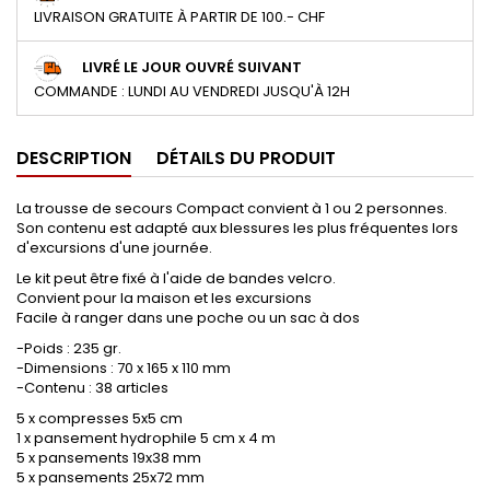
LIVRAISON GRATUITE À PARTIR DE 100.- CHF
LIVRÉ LE JOUR OUVRÉ SUIVANT
COMMANDE : LUNDI AU VENDREDI JUSQU'À 12H
DESCRIPTION
DÉTAILS DU PRODUIT
La trousse de secours Compact convient à 1 ou 2 personnes.
Son contenu est adapté aux blessures les plus fréquentes lors
d'excursions d'une journée.
Le kit peut être fixé à l'aide de bandes velcro.
Convient pour la maison et les excursions
Facile à ranger dans une poche ou un sac à dos
-Poids : 235 gr.
-Dimensions : 70 x 165 x 110 mm
-Contenu : 38 articles
5 x compresses 5x5 cm
1 x pansement hydrophile 5 cm x 4 m
5 x pansements 19x38 mm
5 x pansements 25x72 mm