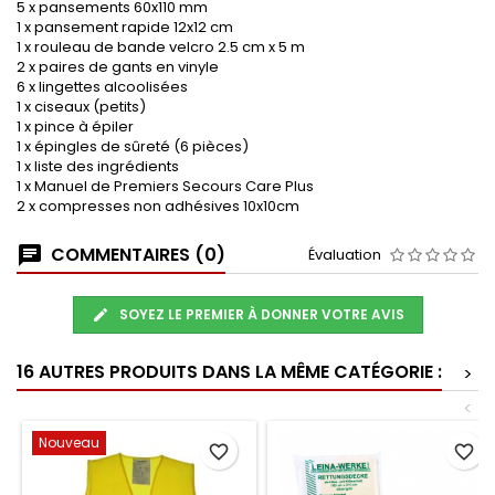
5 x pansements 60x110 mm
1 x pansement rapide 12x12 cm
1 x rouleau de bande velcro 2.5 cm x 5 m
2 x paires de gants en vinyle
6 x lingettes alcoolisées
1 x ciseaux (petits)
1 x pince à épiler
1 x épingles de sûreté (6 pièces)
1 x liste des ingrédients
1 x Manuel de Premiers Secours Care Plus
2 x compresses non adhésives 10x10cm
COMMENTAIRES (0)
Évaluation
SOYEZ LE PREMIER À DONNER VOTRE AVIS
16 AUTRES PRODUITS DANS LA MÊME CATÉGORIE :
>
<
Nouveau
favorite_border
favorite_border