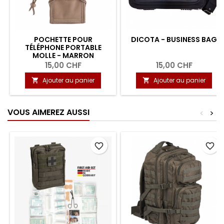
POCHETTE POUR
DICOTA - BUSINESS BAG
TÉLÉPHONE PORTABLE
MOLLE - MARRON
15,00 CHF
15,00 CHF
Ajouter au panier
Ajouter au panier


VOUS AIMEREZ AUSSI
<
>
favorite_border
favorite_border