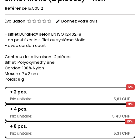
Référence
15.505.2
Évaluation
Donnez votre avis
- sifflet Duraflex® selon EN ISO 12402-8
- on peut fixer le sifflet au systéme Molle
- avec cordon court
Contenu de la livraison : 2 pièces
Sifflet: Polyoxyméthylène
Cordon: 100% Nylon
Mesure: 7 x 2 cm
Poids: 9 g
5%
+ 2 pcs.
Prix unitaire:
5,61 CHF
8%
+ 4 pcs.
Prix unitaire:
5,43 CHF
10%
+ 8 pcs.
Prix unitaire:
5,31 CHF