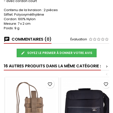
- avec cordon court
Contenu de la livraison : 2 pièces
Sifflet: Polyoxyméthylène
Cordon: 100% Nylon
Mesure: 7 x 2 cm
Poids: 9 g
COMMENTAIRES (0)
Évaluation
SOYEZ LE PREMIER À DONNER VOTRE AVIS
16 AUTRES PRODUITS DANS LA MÊME CATÉGORIE :
>
<
favorite_border
favorite_border