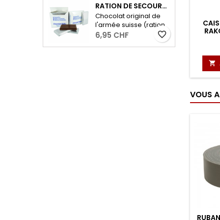
voyages à l’extérieur,
RATION DE SECOURS MILITAIRE - 2 X 96G
pour les randonnées
Chocolat original de
ou comme en-cas
CAIS
l'armée suisse (ration
entre les deux! Poids :
RAK
de secours) avec 53%
favorite_border
6,95 CHF
50g
de cacao. - 2 portions
de 96 grammes

VOUS A
RUBAN