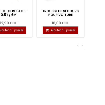
E DE CERCLAGE -
TROUSSE DE SECOURS
BA
0.5T / 6M
POUR VOITURE
CHARGE
12,90 CHF
16,00 CHF
1
Ajouter au panier
Ajouter au panier
A


<
>