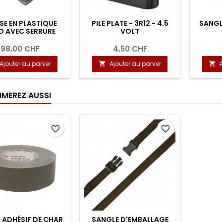
SE EN PLASTIQUE
PILE PLATE - 3R12 - 4.5
SANGL
O AVEC SERRURE
VOLT
98,00 CHF
4,50 CHF
Ajouter au panier
Ajouter au panier


IMEREZ AUSSI
favorite_border
favorite_border
 ADHÉSIF DE CHAR
SANGLE D'EMBALLAGE