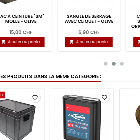
À CEINTURE "SM"
SANGLE DE SERRAGE
CHOC
OLLE - OLIVE
AVEC CLIQUET - OLIVE
SELO
ORIGINA
15,00 CHF
6,90 CHF
Ajouter au panier
Ajouter au panier
Aj


RES PRODUITS DANS LA MÊME CATÉGORIE :
au
favorite_border
favorite_border