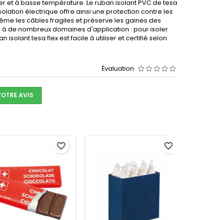
er et à basse température. Le ruban isolant PVC de tesa
olation électrique offre ainsi une protection contre les
 même les câbles fragiles et préserve les gaines des
 à de nombreux domaines d'application : pour isoler
solant tesa flex est facile à utiliser et certifié selon
Évaluation
VOTRE AVIS
favorite_border
favorite_border