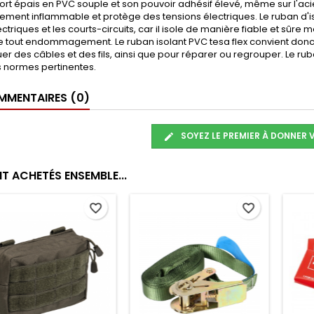
rt épais en PVC souple et son pouvoir adhésif élevé, même sur l'aci
cilement inflammable et protège des tensions électriques. Le ruban d'is
ctriques et les courts-circuits, car il isole de manière fiable et sûre
e tout endommagement. Le ruban isolant PVC tesa flex convient donc
r des câbles et des fils, ainsi que pour réparer ou regrouper. Le ruban i
s normes pertinentes.
MENTAIRES (0)
SOYEZ LE PREMIER À DONNER 
T ACHETÉS ENSEMBLE...
favorite_border
favorite_border