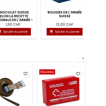
OLAT SUISSE
BOUGIES DE L'ARMÉE
COUVERT
N LA RECETTE
SUISSE
- 2
LE DE L'ARMÉE -
50G
1,50 CHF
12,00 CHF
12
outer au panier
Ajouter au panier
Ajou


<
>
Nouveau
favorite_border
favorite_border