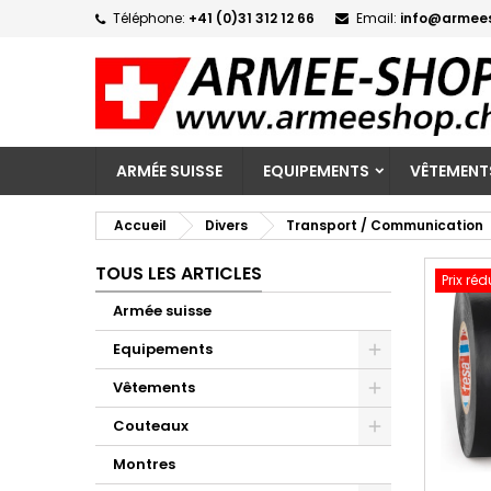
Téléphone:
+41 (0)31 312 12 66
Email:
info@armee
M
C
C
add_circle_outline
Vo
No
d'e
ARMÉE SUISSE
EQUIPEMENTS
VÊTEMENT
Accueil
Divers
Transport / Communication
TOUS LES ARTICLES
Prix réd
Armée suisse
Equipements
Vêtements
Couteaux
Montres