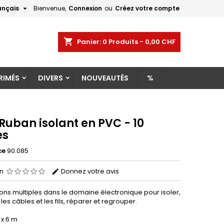

ançais
Bienvenue,
Connexion
ou
Créez votre compte
×
×
×
shopping_cart
Panier:
0
Produits - 0,00 CHF
RIMÉS
DIVERS
NOUVEAUTÉS
%
n
s
Ruban isolant en PVC - 10
es
ce
90.085
on
Donnez votre avis
ions multiples dans le domaine électronique pour isoler,
es câbles et les fils, réparer et regrouper.
 x 6 m