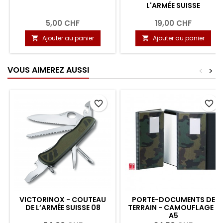
L'ARMÉE SUISSE
5,00 CHF
19,00 CHF
Ajouter au panier
Ajouter au panier


VOUS AIMEREZ AUSSI
<
>
favorite_border
favorite_border
VICTORINOX - COUTEAU
PORTE-DOCUMENTS DE
DE L’ARMÉE SUISSE 08
TERRAIN - CAMOUFLAGE -
A5