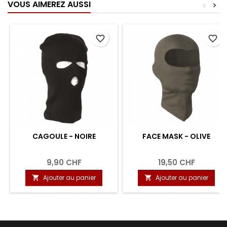
VOUS AIMEREZ AUSSI
<
>
favorite_border
favorite_border
CAGOULE - NOIRE
FACE MASK - OLIVE
9,90 CHF
19,50 CHF
Ajouter au panier
Ajouter au panier

