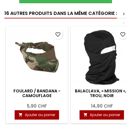
16 AUTRES PRODUITS DANS LA MÊME CATÉGORIE :
>
<
favorite_border
favorite_border
FOULARD / BANDANA -
BALACLAVA, « MISSION », 1
CAMOUFLAGE
TROU, NOIR
5,90 CHF
14,90 CHF
Ajouter au panier
Ajouter au panier

