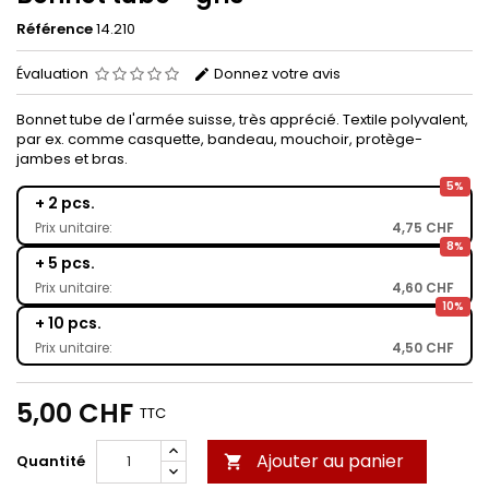
Référence
14.210
Évaluation
Donnez votre avis
Bonnet tube de l'armée suisse, très apprécié. Textile polyvalent,
par ex. comme casquette, bandeau, mouchoir, protège-
jambes et bras.
5%
+ 2 pcs.
Prix unitaire:
4,75 CHF
8%
+ 5 pcs.
Prix unitaire:
4,60 CHF
10%
+ 10 pcs.
Prix unitaire:
4,50 CHF
5,00 CHF
TTC
Ajouter au panier
Quantité
