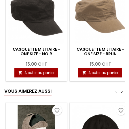
CASQUETTE MILITAIRE -
CASQUETTE MILITAIRE -
ONE SIZE - NOIR
ONE SIZE - BRUN
15,00 CHF
15,00 CHF
Ajouter au panier
Ajouter au panier


VOUS AIMEREZ AUSSI
<
>
favorite_border
favorite_border