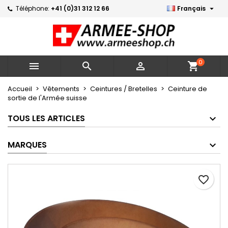

Téléphone:
+41 (0)31 312 12 66
Français
×
×
×
Mes listes d'envies
Créer une liste d'envies
Connexion
Créer une nouvelle liste
add_circle_outline
Vous devez être connecté pour ajouter des produits
Nom de la liste d'envies
à votre liste d'envies.
0



shopping_cart
Annuler
Connexion
Accueil
Vêtements
Ceintures / Bretelles
Ceinture de
sortie de l'Armée suisse
Annuler
Créer une liste d'envies
TOUS LES ARTICLES
MARQUES
favorite_border