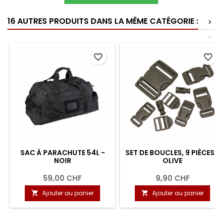
16 AUTRES PRODUITS DANS LA MÊME CATÉGORIE :
>
<
favorite_border
favorite_border
SAC À PARACHUTE 54L -
SET DE BOUCLES, 9 PIÈCES -
NOIR
OLIVE
59,00 CHF
9,90 CHF
Ajouter au panier
Ajouter au panier

