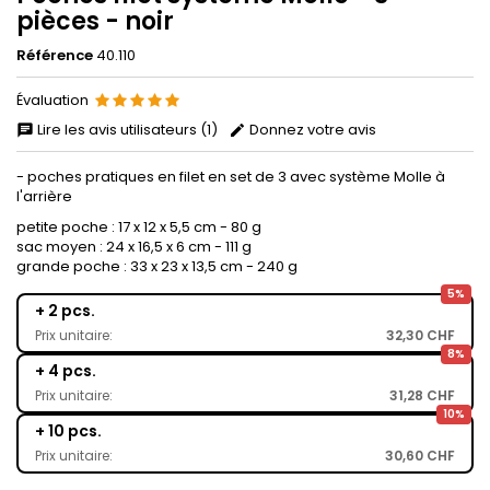
pièces - noir
Référence
40.110
Évaluation
Lire les avis utilisateurs (1)
Donnez votre avis
- poches pratiques en filet en set de 3 avec système Molle à
l'arrière
petite poche : 17 x 12 x 5,5 cm - 80 g
sac moyen : 24 x 16,5 x 6 cm - 111 g
grande poche : 33 x 23 x 13,5 cm - 240 g
5%
+ 2 pcs.
Prix unitaire:
32,30 CHF
8%
+ 4 pcs.
Prix unitaire:
31,28 CHF
10%
+ 10 pcs.
Prix unitaire:
30,60 CHF