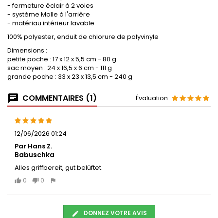
- fermeture éclair à 2 voies
- système Molle à l'arrière
- matériau intérieur lavable
100% polyester, enduit de chlorure de polyvinyle
Dimensions :
petite poche : 17 x 12 x 5,5 cm - 80 g
sac moyen : 24 x 16,5 x 6 cm - 111 g
grande poche : 33 x 23 x 13,5 cm - 240 g
COMMENTAIRES (1)
Évaluation
12/06/2026 01:24
Par Hans Z.
Babuschka
Alles griffbereit, gut belüftet.
0
0
DONNEZ VOTRE AVIS