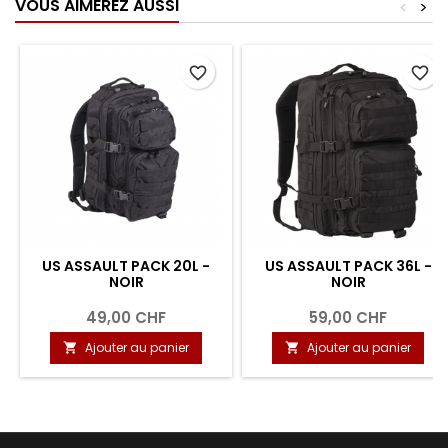
VOUS AIMEREZ AUSSI
<
>
favorite_border
favorite_border
US ASSAULT PACK 20L -
US ASSAULT PACK 36L -
NOIR
NOIR
49,00 CHF
59,00 CHF
Ajouter au panier
Ajouter au panier

