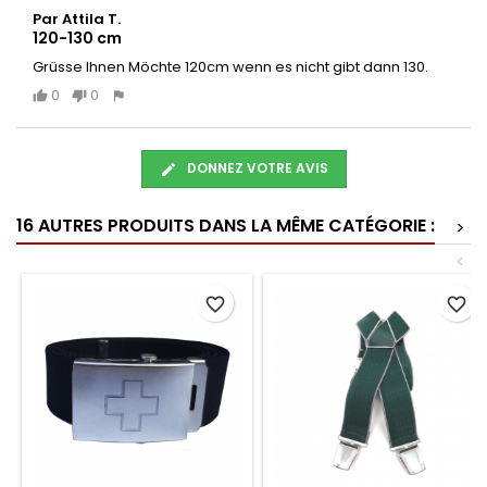
Par Attila T.
120-130 cm
Grüsse Ihnen Möchte 120cm wenn es nicht gibt dann 130.
0
0
DONNEZ VOTRE AVIS
16 AUTRES PRODUITS DANS LA MÊME CATÉGORIE :
>
<
favorite_border
favorite_border