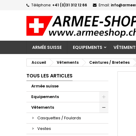
Téléphone:
+41 (0)31 312 12 66
Email:
info@armee
M
C
C
add_circle_outline
Vo
No
d'e
ARMÉE SUISSE
EQUIPEMENTS
VÊTEMENT
Accueil
Vêtements
Ceintures / Bretelles
TOUS LES ARTICLES
Armée suisse
Equipements
Vêtements
Casquettes / Foulards
Vestes