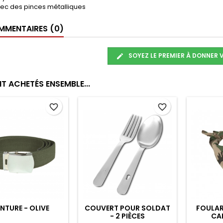
avec des pinces métalliques
MENTAIRES (0)
SOYEZ LE PREMIER À DONNER 
T ACHETÉS ENSEMBLE...
favorite_border
favorite_border
LARD / BANDANA -
CHAPEAU ANTI-
CAMOUFLAGE
INTEMPÉRIES ET COUP-
COM