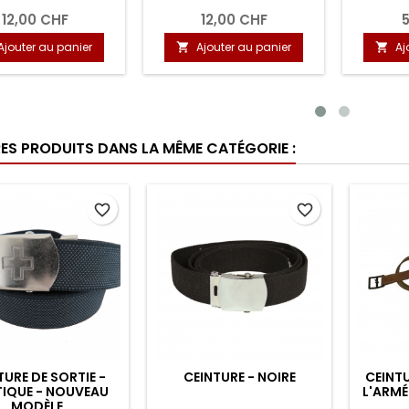
VENT - ONE SIZE -
DUTY
CAMOUFLAGE
5,90 CHF
15,00 CHF
Ajouter au panier
Ajouter au panier



RES PRODUITS DANS LA MÊME CATÉGORIE :
favorite_border
favorite_border
TURE DE SORTIE -
CEINTURE - NOIRE
CEINTU
TIQUE - NOUVEAU
L'ARMÉE
MODÈLE