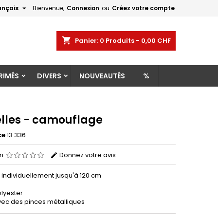

ançais
Bienvenue,
Connexion
ou
Créez votre compte
×
×
×
shopping_cart
Panier:
0
Produits - 0,00 CHF
RIMÉS
DIVERS
NOUVEAUTÉS
%
n
s
elles - camouflage
ce
13.336
on
Donnez votre avis
 individuellement jusqu'à 120 cm
olyester
avec des pinces métalliques