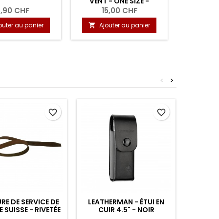
- CARBON - OLIV
PLIABLE 
27,90 CHF
2,90 CHF
1
Ajouter au panier
Ajouter au panier
Aj


<
>
favorite_border
favorite_border
RE DE SERVICE DE
LEATHERMAN - ÉTUI EN
SAC À
 SUISSE - RIVETÉE
CUIR 4.5" - NOIR
MO