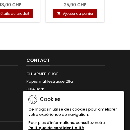
18,00 CHF
25,90 CHF
étails du produit
Ajouter au panier
A


CONTACT
CH-ARMEE-SHOP
Papiermühlestrasse 28a
3014 Bern
Téléphone:
+41 (0)31 312 12 66
Cookies
Email:
info@armeeshop.ch
Ce magasin utilise des cookies pour améliorer
votre expérience de navigation.
Pour plus d'informations, consultez notre
Politique de confidentialité
.