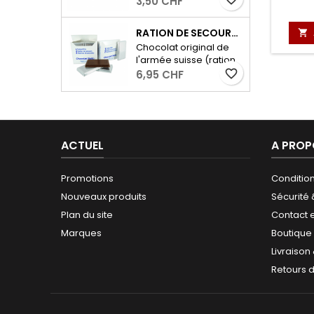
3,50 CHF
adapté comme
Acier en forme de S-
aliment pour les
2 paires
voyages à l’extérieur,
RATION DE SECOURS MILITAIRE - 2 X 96G

pour les randonnées
Chocolat original de
ou comme en-cas
l'armée suisse (ration
entre les deux! Poids :
de secours) avec 53%
favorite_border
6,95 CHF
50g
de cacao. - 2 portions
de 96 grammes
ACTUEL
A PROP
Promotions
Conditio
Nouveaux produits
Sécurité
Plan du site
Contact 
Marques
Boutique
Livraison
Retours 