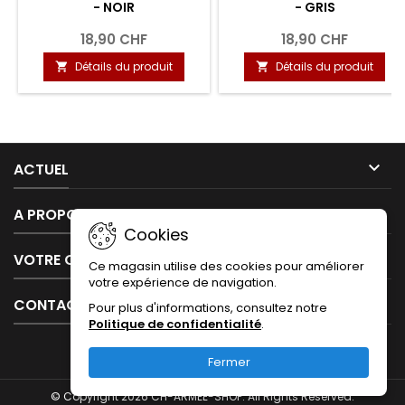
- NOIR
- GRIS
18,90 CHF
18,90 CHF
Détails du produit
Détails du produit



ACTUEL

A PROPOS DE NOUS
Cookies

VOTRE COMPTE
Ce magasin utilise des cookies pour améliorer
votre expérience de navigation.

CONTACT
Pour plus d'informations, consultez notre
Politique de confidentialité
.
Fermer
© Copyright 2026 CH-ARMEE-SHOP. All Rights Reserved.