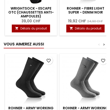
WRIGHTSOCK - ESCAPE
ROHNER - FIBRE LIGHT
OTC (CHAUSSETTES ANTI-
SUPER - DENIM NOIR
AMPOULES)
39,00 CHF
19,92 CHF
24,90 CHF
Détails du produit
Détails du produit


VOUS AIMEREZ AUSSI
<
>
favorite_border
favorite_border
ROHNER - ARMY WORKING
ROHNER - ARMY WORKING