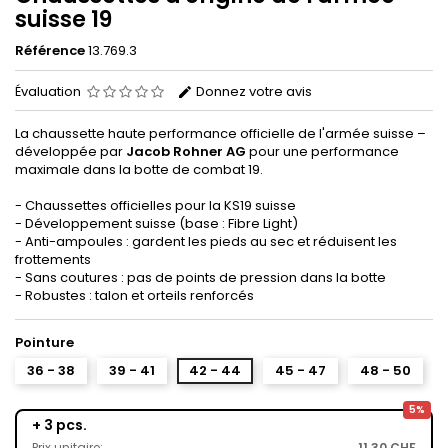
suisse 19
Référence
13.769.3
Évaluation
Donnez votre avis
La chaussette haute performance officielle de l'armée suisse –
développée par
Jacob Rohner AG
pour une performance
maximale dans la botte de combat 19.
- Chaussettes officielles pour la KS19 suisse
- Développement suisse (base : Fibre Light)
- Anti-ampoules : gardent les pieds au sec et réduisent les
frottements
- Sans coutures : pas de points de pression dans la botte
- Robustes : talon et orteils renforcés
Pointure
36 - 38
39 - 41
42 - 44
45 - 47
48 - 50
5%
+ 3 pcs.
Prix unitaire:
11,30 CHF