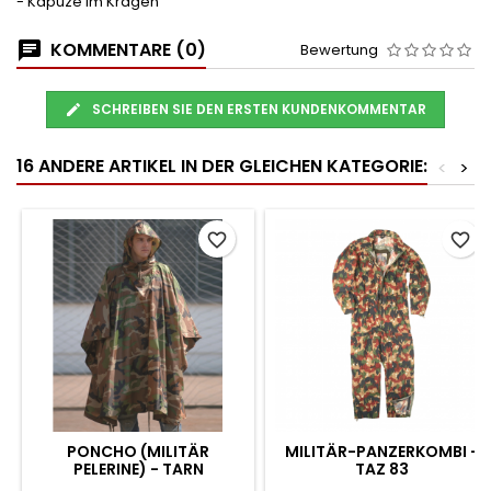
- Kapuze im Kragen
KOMMENTARE (0)
Bewertung
SCHREIBEN SIE DEN ERSTEN KUNDENKOMMENTAR
16 ANDERE ARTIKEL IN DER GLEICHEN KATEGORIE:
<
>
favorite_border
favorite_border
PONCHO (MILITÄR
MILITÄR-PANZERKOMBI -
PELERINE) - TARN
TAZ 83