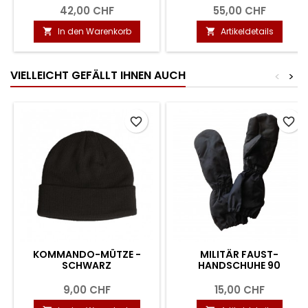
42,00 CHF
55,00 CHF
In den Warenkorb
Artikeldetails


VIELLEICHT GEFÄLLT IHNEN AUCH
<
>
favorite_border
favorite_border
KOMMANDO-MÜTZE -
MILITÄR FAUST-
SCHWARZ
HANDSCHUHE 90
9,00 CHF
15,00 CHF