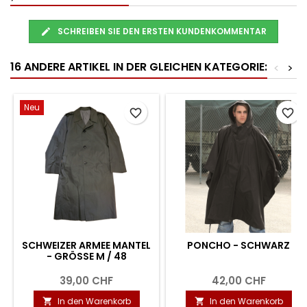
SCHREIBEN SIE DEN ERSTEN KUNDENKOMMENTAR
16 ANDERE ARTIKEL IN DER GLEICHEN KATEGORIE:
<
>
Neu
favorite_border
favorite_border
SCHWEIZER ARMEE MANTEL
PONCHO - SCHWARZ
- GRÖSSE M / 48
39,00 CHF
42,00 CHF
In den Warenkorb
In den Warenkorb

