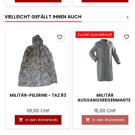
VIELLEICHT GEFÄLLT IHNEN AUCH
<
>
Zurzeit ausverkauft
favorite_border
favorite_border
MILITÄR-PELERINE - TAZ 83
MILITÄR
AUSGANGSREGENMANTEL
39,00 CHF
15,00 CHF
In den Warenkorb
In den Warenkorb

