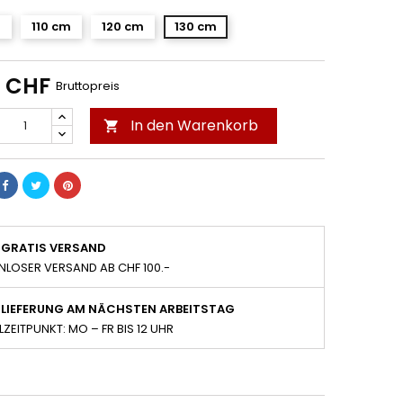
m
110 cm
120 cm
130 cm
0 CHF
Bruttopreis
In den Warenkorb

GRATIS VERSAND
NLOSER VERSAND AB CHF 100.-
LIEFERUNG AM NÄCHSTEN ARBEITSTAG
LZEITPUNKT: MO – FR BIS 12 UHR