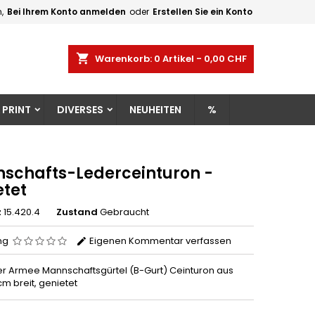
,
Bei Ihrem Konto anmelden
oder
Erstellen Sie ein Konto
×
×
×
shopping_cart
Warenkorb:
0
Artikel - 0,00 CHF
gen
 PRINT
DIVERSES
NEUHEITEN
%
n
n
schafts-Lederceinturon -
etet
z
15.420.4
Zustand
Gebraucht
ng
Eigenen Kommentar verfassen
r Armee Mannschaftsgürtel (B-Gurt) Ceinturon aus
cm breit, genietet