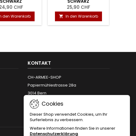
SCHWARZ
SCHWARZ
24,90 CHF
25,90 CHF
In den Warenkorb
In den Warenkorb


KONTAKT
CH-ARMEE-SHOP
Papiermühlestrasse 28a
3014 Bern
Telefon:
+41 (0)31 312 12 66
Cookies
Email:
info@armeeshop.ch
Dieser Shop verwendet Cookies, um Ihr
Surferlebnis zu verbessern.
Weitere Informationen finden Sie in unserer
Datenschutzerklärung
.