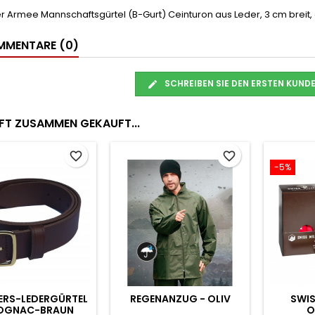
 Armee Mannschaftsgürtel (B-Gurt) Ceinturon aus Leder, 3 cm breit,
MENTARE (0)
SCHREIBEN SIE DEN ERSTEN KUN
FT ZUSAMMEN GEKAUFT...
favorite_border
favorite_border
ARN-BLACHE - 150X155
ARMEE BINDESTRICK
HA
CM