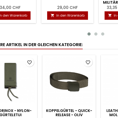
25,00 CHF
5,00 CHF
In den Warenkorb
In den Warenkorb


RE ARTIKEL IN DER GLEICHEN KATEGORIE:
favorite_border
favorite_border
ORINOX - NYLON-
KOPPELGÜRTEL - QUICK-
LEATH
GÜRTELETUI
RELEASE - OLIV
MOLL