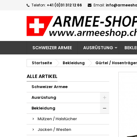
Telefon:
+41 (0)31 312 12 66
Email:
info@armeesho
M
W
A
add_circle_outline
Si
Na
zu
SCHWEIZER ARMEE
AUSRÜSTUNG
BEKL
Startseite
Bekleidung
Gürtel / Hosenträger
ALLE ARTIKEL
Schweizer Armee
Ausrüstung
Bekleidung
Mützen / Halstücher
Jacken / Westen