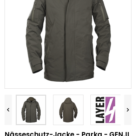


Nässeschutz-Jacke - Parka - GEN.II