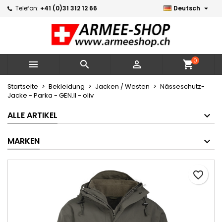

Telefon:
+41 (0)31 312 12 66
Deutsch
×
×
×
Meine Wunschlisten
Wunschliste erstellen
Anmelden
Neue Liste erstellen
add_circle_outline
Sie müssen angemeldet sein, um Artikel Ihrer
Name der Wunschliste
Wunschliste hinzufügen zu können.
0



shopping_cart
Abbrechen
Anmelden
Startseite
Bekleidung
Jacken / Westen
Nässeschutz-
Jacke - Parka - GEN.II - oliv
Abbrechen
Wunschliste erstellen
ALLE ARTIKEL
MARKEN
favorite_border