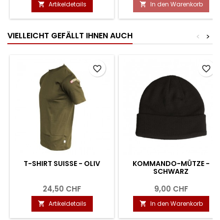
Artikeldetails
In den Warenkorb


VIELLEICHT GEFÄLLT IHNEN AUCH
<
>
favorite_border
favorite_border
T-SHIRT SUISSE - OLIV
KOMMANDO-MÜTZE -
SCHWARZ
24,50 CHF
9,00 CHF
Artikeldetails
In den Warenkorb

