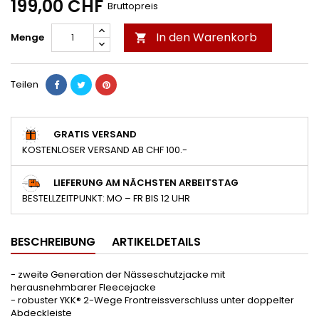
199,00 CHF
Bruttopreis
In den Warenkorb
Menge

Teilen
GRATIS VERSAND
KOSTENLOSER VERSAND AB CHF 100.-
LIEFERUNG AM NÄCHSTEN ARBEITSTAG
BESTELLZEITPUNKT: MO – FR BIS 12 UHR
BESCHREIBUNG
ARTIKELDETAILS
- zweite Generation der Nässeschutzjacke mit
herausnehmbarer Fleecejacke
- robuster YKK® 2-Wege Frontreissverschluss unter doppelter
Abdeckleiste