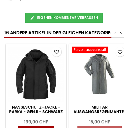
EIGENEN KOMMENTAR VERFASSEN
16 ANDERE ARTIKEL IN DER GLEICHEN KATEGORIE:
<
>
Zurzeit ausverkauft
favorite_border
favorite_border
NÄSSESCHUTZ-JACKE -
MILITÄR
PARKA - GEN.II - SCHWARZ
AUSGANGSREGENMANTEL
199,00 CHF
15,00 CHF