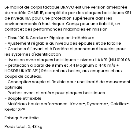
Le maillot de corps tactique BRAVO est une version améliorée
du modèle CHARLIE, complétée par des plaques balistiques KR1
de niveau IIIA pour une protection supérieure dans les
environnements à haut risque. Conçu pour une fiabilité, un
confort et des performances maximales en mission.
- Tissu 100 % Cordura® Ripstop anti-déchirure
- Ajustement réglable au niveau des épaules et de la taille
- Crochets à l'avant et à l'arrière et panneaux à boucles pour
les systèmes d'identification
- Livraison avec plaques balistiques – niveau IIIA KR1 (NIJ 0101.06
– protection à partir de 9 mm et .44 Magnum à 440 m/s +
HOSDB UK KR1 SP1) Résistant aux balles, aux coupures et aux
coups de couteau.
- Conception souple et flexible pour une liberté de mouvement
optimale
- Poches avant et arrière pour plaques balistiques
- Souple et flexible
- Matériaux haute performance : Kevlar®, Dyneema®, Goldflex®,
Kevlar XP®
Fabriqué en Italie
Poids total : 2,43 kg