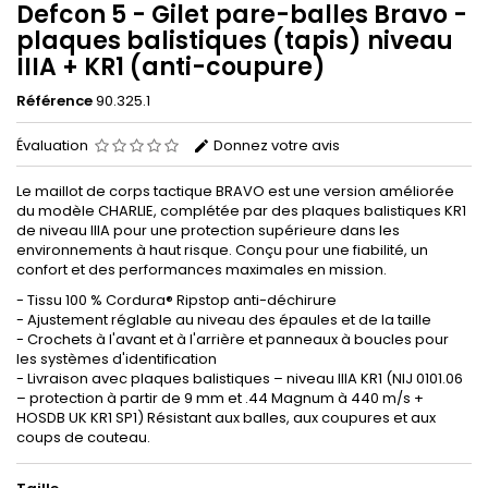
Defcon 5 - Gilet pare-balles Bravo -
plaques balistiques (tapis) niveau
IIIA + KR1 (anti-coupure)
Référence
90.325.1
Évaluation
Donnez votre avis
Le maillot de corps tactique BRAVO est une version améliorée
du modèle CHARLIE, complétée par des plaques balistiques KR1
de niveau IIIA pour une protection supérieure dans les
environnements à haut risque. Conçu pour une fiabilité, un
confort et des performances maximales en mission.
- Tissu 100 % Cordura® Ripstop anti-déchirure
- Ajustement réglable au niveau des épaules et de la taille
- Crochets à l'avant et à l'arrière et panneaux à boucles pour
les systèmes d'identification
- Livraison avec plaques balistiques – niveau IIIA KR1 (NIJ 0101.06
– protection à partir de 9 mm et .44 Magnum à 440 m/s +
HOSDB UK KR1 SP1) Résistant aux balles, aux coupures et aux
coups de couteau.