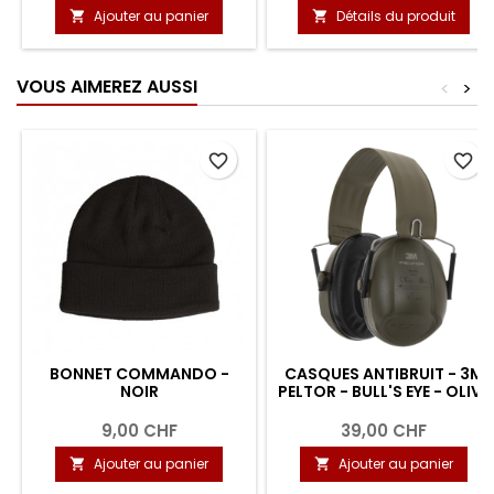
Ajouter au panier
Détails du produit


VOUS AIMEREZ AUSSI
<
>
favorite_border
favorite_border
BONNET COMMANDO -
CASQUES ANTIBRUIT - 3M
NOIR
PELTOR - BULL'S EYE - OLIVE
9,00 CHF
39,00 CHF
Ajouter au panier
Ajouter au panier

