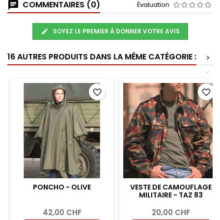
COMMENTAIRES (0)
Évaluation
SOYEZ LE PREMIER À DONNER VOTRE AVIS
16 AUTRES PRODUITS DANS LA MÊME CATÉGORIE :
>
<
favorite_border
favorite_border
PONCHO - OLIVE
VESTE DE CAMOUFLAGE
MILITAIRE - TAZ 83
42,00 CHF
20,00 CHF