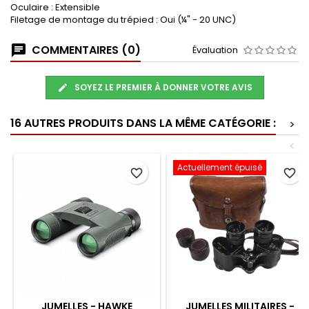
Oculaire : Extensible
Filetage de montage du trépied : Oui (¼" - 20 UNC)
COMMENTAIRES (0)
Évaluation
SOYEZ LE PREMIER À DONNER VOTRE AVIS
16 AUTRES PRODUITS DANS LA MÊME CATÉGORIE :
>
<
Actuellement épuisé
favorite_border
favorite_border
JUMELLES - HAWKE
JUMELLES MILITAIRES -