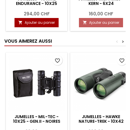
ENDURANCE - 10X25
KERN - 6X24
294,00 CHF
160,00 CHF
Ajouter au panier
Ajouter au panier


VOUS AIMEREZ AUSSI
<
>
favorite_border
favorite_border
JUMELLES - MIL-TEC -
JUMELLES - HAWKE
10X25 - GEN.II - NOIRES
NATURE-TREK - 10X42