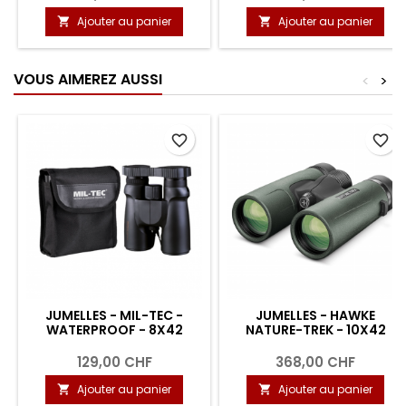
Ajouter au panier
Ajouter au panier


VOUS AIMEREZ AUSSI
<
>
favorite_border
favorite_border
JUMELLES - MIL-TEC -
JUMELLES - HAWKE
WATERPROOF - 8X42
NATURE-TREK - 10X42
129,00 CHF
368,00 CHF
Ajouter au panier
Ajouter au panier

