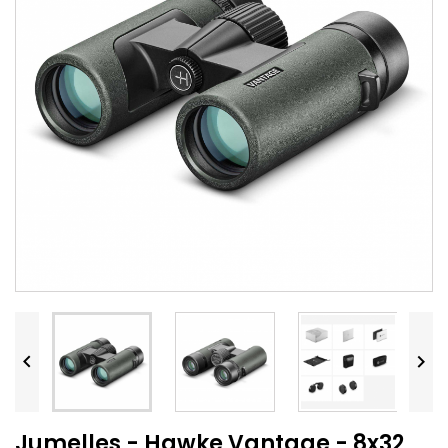


Jumelles - Hawke Vantage - 8x32