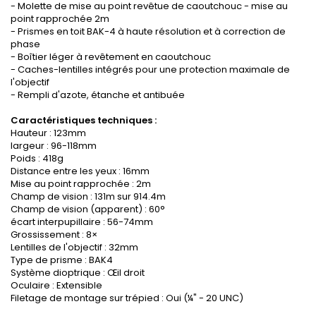
- Molette de mise au point revêtue de caoutchouc - mise au
point rapprochée 2m
- Prismes en toit BAK-4 à haute résolution et à correction de
phase
- Boîtier léger à revêtement en caoutchouc
- Caches-lentilles intégrés pour une protection maximale de
l'objectif
- Rempli d'azote, étanche et antibuée
Caractéristiques techniques :
Hauteur : 123mm
largeur : 96-118mm
Poids : 418g
Distance entre les yeux : 16mm
Mise au point rapprochée : 2m
Champ de vision : 131m sur 914.4m
Champ de vision (apparent) : 60°
écart interpupillaire : 56-74mm
Grossissement : 8×
Lentilles de l'objectif : 32mm
Type de prisme : BAK4
Système dioptrique : Œil droit
Oculaire : Extensible
Filetage de montage sur trépied : Oui (¼" - 20 UNC)