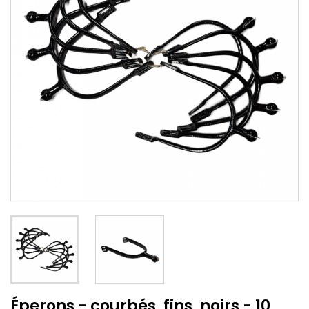
Éperons - courbés, fins, noirs - 10