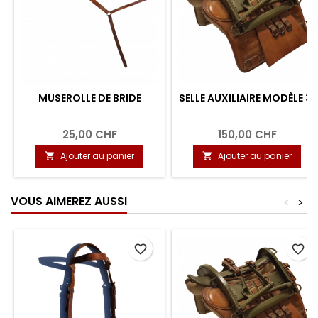
MUSEROLLE DE BRIDE
SELLE AUXILIAIRE MODÈLE 31
25,00 CHF
150,00 CHF
Ajouter au panier
Ajouter au panier


VOUS AIMEREZ AUSSI
<
>
favorite_border
favorite_border