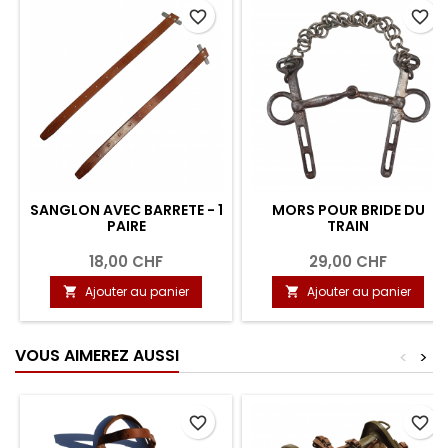
favorite_border
favorite_border
SANGLON AVEC BARRETE - 1
MORS POUR BRIDE DU
PAIRE
TRAIN
18,00 CHF
29,00 CHF
Ajouter au panier
Ajouter au panier


VOUS AIMEREZ AUSSI
<
>
favorite_border
favorite_border