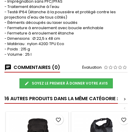
- Imprégnation sans PFC/PFAS
- Traitement étanche à l'eau
- Testé IP64 (étanche à la poussière et protégé contre les
projections d'eau de tous côtés)
- Éléments découpés au laser soudés
- Fermeture à enroulement avec boucle enfichable
- Fermeture à enroulement étanche
- Dimensions : Ø:22,5 x 48 cm
- Matériau : nylon 420D TPU Eco
- Poids : 215 g
- Volume : 25 l
COMMENTAIRES (0)
Évaluation
SOYEZ LE PREMIER À DONNER VOTRE AVIS
16 AUTRES PRODUITS DANS LA MÊME CATÉGORIE :
>
<
favorite_border
favorite_border