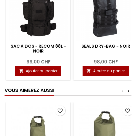
SAC À DOS - RECOM 88L -
SEALS DRY-BAG - NOIR
NOIR
99,00 CHF
98,00 CHF
Ajouter au panier
Ajouter au panier


VOUS AIMEREZ AUSSI
<
>
favorite_border
favorite_border