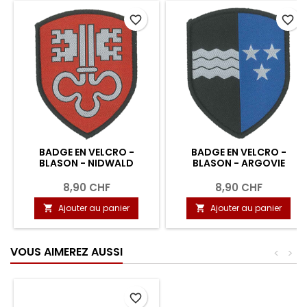
favorite_border
favorite_border
BADGE EN VELCRO -
BADGE EN VELCRO -
BLASON - NIDWALD
BLASON - ARGOVIE
8,90 CHF
8,90 CHF
Ajouter au panier
Ajouter au panier


VOUS AIMEREZ AUSSI
<
>
favorite_border