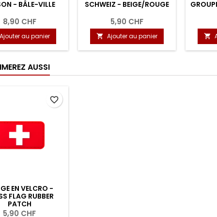
ON - BÂLE-VILLE
SCHWEIZ - BEIGE/ROUGE
GROUPE
8,90 CHF
5,90 CHF
Ajouter au panier
Ajouter au panier


IMEREZ AUSSI
favorite_border
GE EN VELCRO -
SS FLAG RUBBER
PATCH
5,90 CHF