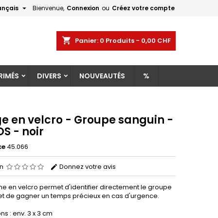

ançais
Bienvenue,
Connexion
ou
Créez votre compte
×
×
×
shopping_cart
Panier:
0
Produits - 0,00 CHF
RIMÉS
DIVERS
NOUVEAUTÉS
%
n
s
e en velcro - Groupe sanguin -
S - noir
ce
45.066
on
Donnez votre avis
ne en velcro permet d'identifier directement le groupe
et de gagner un temps précieux en cas d'urgence.
s : env. 3 x 3 cm