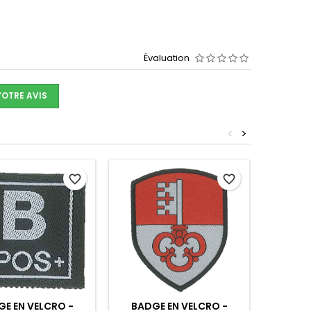
Évaluation
VOTRE AVIS
<
>
favorite_border
favorite_border
E EN VELCRO -
BADGE EN VELCRO -
BADG