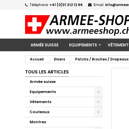
Téléphone:
+41 (0)31 312 12 66
Email:
info@armee
M
C
C
add_circle_outline
Vo
No
d'e
ARMÉE SUISSE
EQUIPEMENTS
VÊTEMENT
Accueil
Divers
Patchs / Broches / Drapeaux
TOUS LES ARTICLES
Armée suisse
Equipements
Vêtements
Couteaux
Montres