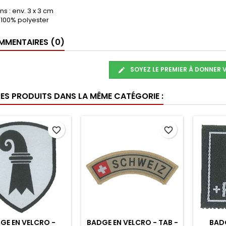
s : env. 3 x 3 cm
: 100% polyester
MENTAIRES (0)
SOYEZ LE PREMIER À DONNER 
RES PRODUITS DANS LA MÊME CATÉGORIE :
favorite_border
favorite_border
GE EN VELCRO -
BADGE EN VELCRO - TAB -
BADG