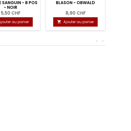
 SANGUIN - B POS
BLASON - OBWALD
BLASO
- NOIR
5,50 CHF
8,90 CHF
Ajouter au panier
Ajouter au panier
A


<
>