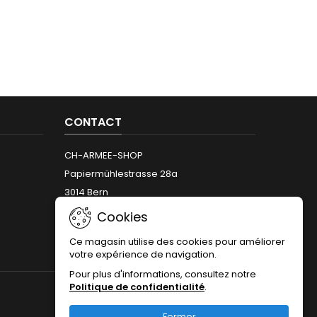
CONTACT
CH-ARMEE-SHOP
Papiermühlestrasse 28a
3014 Bern
Téléphone:
+41 (0)31 312 12 66
Cookies
Email:
info@armeeshop.ch
Ce magasin utilise des cookies pour améliorer
votre expérience de navigation.
Pour plus d'informations, consultez notre
Politique de confidentialité
.
NOUS SUIVRE
Fermer