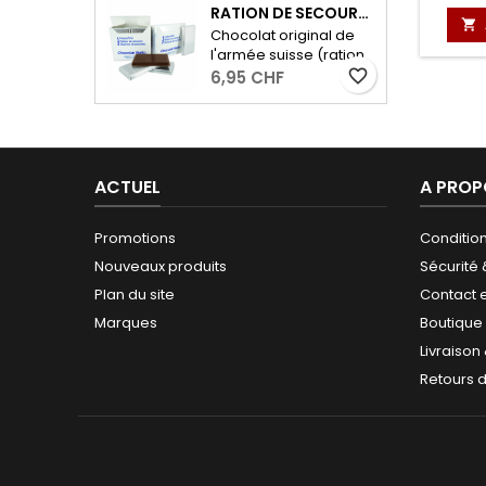
voyages à l’extérieur,
RATION DE SECOURS MILITAIRE - 2 X 96G
pour les randonnées

Chocolat original de
ou comme en-cas
l'armée suisse (ration
entre les deux! Poids :
de secours) avec 53%
favorite_border
6,95 CHF
50g
de cacao. - 2 portions
de 96 grammes
ACTUEL
A PROP
Promotions
Conditio
Nouveaux produits
Sécurité
Plan du site
Contact 
Marques
Boutique
Livraison
Retours 