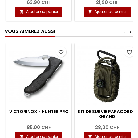
63,90 CHF
21,90 CHF
Ajouter au panier
Ajouter au panier


VOUS AIMEREZ AUSSI
<
>
favorite_border
favorite_border
VICTORINOX - HUNTER PRO
KIT DE SURVIE PARACORD -
GRAND
85,00 CHF
28,00 CHF
Ajouter au panier
Ajouter au panier

