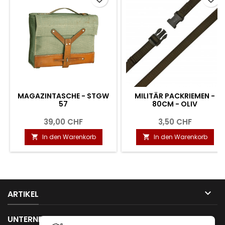
MAGAZINTASCHE - STGW
MILITÄR PACKRIEMEN -
57
80CM - OLIV
39,00 CHF
3,50 CHF
In den Warenkorb
In den Warenkorb



ARTIKEL

UNTERNEHMEN