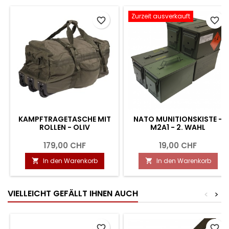
Zurzeit ausverkauft
favorite_border
favorite_border
KAMPFTRAGETASCHE MIT
NATO MUNITIONSKISTE -
ROLLEN - OLIV
M2A1 - 2. WAHL
179,00 CHF
19,00 CHF
In den Warenkorb
In den Warenkorb


VIELLEICHT GEFÄLLT IHNEN AUCH
<
>
favorite_border
favorite_border